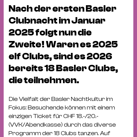
Fil
Nach der ersten Basler
Hot
Clubnacht im Januar
Na
&
2025 folgt nun die
Pa
Zweite! Waren es 2025
Ku
&
elf Clubs, sind es 2026
Ku
bereits 18 Basler Clubs,
Mu
die teilnehmen.
Th
Gal
Die Vielfalt der Basler Nachtkultur im
&
Fokus: Besuchende können mit einem
Au
einzigen Ticket für CHF 18.-/20.-
Lit
(VVK/Abendkasse) durch das diverse
&
Programm der 18 Clubs tanzen. Auf