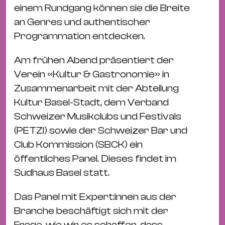
Bü
einem Rundgang können sie die Breite
Kul
an Genres und authentischer
Programmation entdecken.
Re
Ba
Am frühen Abend präsentiert der
&
Verein «Kultur & Gastronomie» in
Pu
Zusammenarbeit mit der Abteilung
Ca
Kultur Basel-Stadt, dem Verband
&
Schweizer Musikclubs und Festivals
Te
(PETZI) sowie der Schweizer Bar und
Ro
Club Kommission (SBCK) ein
Bä
öffentliches Panel. Dieses findet im
&
Sudhaus Basel statt.
Kon
Sh
Das Panel mit Expert:innen aus der
Branche beschäftigt sich mit der
Mo
Frage, wie wir es schaffen, dass