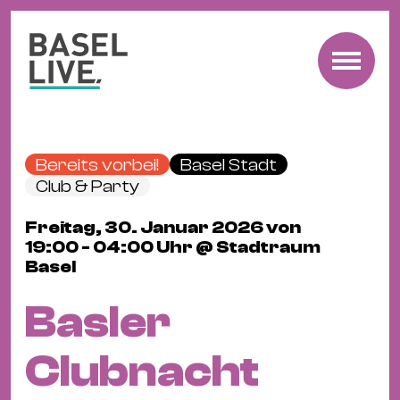
Fre
Mu
&
Bereits vorbei!
Basel Stadt
Ko
Club & Party
Cl
Freitag, 30. Januar 2026 von
&
19:00 - 04:00 Uhr @ Stadtraum
Pa
Basel
Fam
&
Basler
Kin
Kin
Clubnacht
&