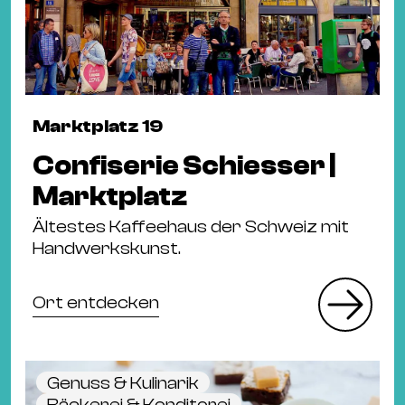
&
Kle
Co
St
Wo
Marktplatz 19
&
Le
Confiserie Schiesser |
Sc
Marktplatz
&
Ältestes Kaffeehaus der Schweiz mit
Uh
Handwerkskunst.
Bl
&
Ort entdecken
Pf
Qu
Al
Genuss & Kulinarik
Bäckerei & Konditorei