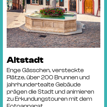
Fil
Hot
Na
&
Pa
Ku
&
Ku
Altstadt
Mu
Th
Enge Gässchen, versteckte
Gal
Plätze, über 200 Brunnen und
&
jahrhundertealte Gebäude
Au
prägen die Stadt und animieren
Lit
zu Erkundungstouren mit dem
&
Fotoapparat.