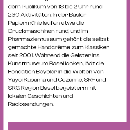
Bü
dem Publikum von 18 bis 2 Uhr rund
Kul
230 Aktivitäten. In der Basler
Re
Papiermühle laufen etwa die
Ba
Druckmaschinen rund, und im
&
Pharmaziemuseum gehört die selbst
Pu
gemachte Handcrème zum Klassiker
Ca
seit 2001. Während die Geister ins
&
Kunstmuseum Basel locken, lädt die
Te
Fondation Beyeler in die Welten von
Ro
Yayoi Kusama und Cezanne. SRF und
Bä
SRG Region Basel begeistern mit
&
lokalen Geschichten und
Kon
Radiosendungen.
Sh
Mo