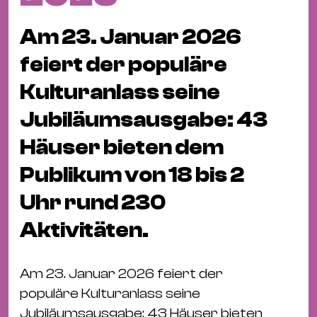
Fil
Hot
Am 23. Januar 2026
Na
feiert der populäre
&
Pa
Kulturanlass seine
Ku
Jubiläumsausgabe: 43
&
Ku
Häuser bieten dem
Publikum von 18 bis 2
Mu
Th
Uhr rund 230
Gal
Aktivitäten.
&
Au
Am 23. Januar 2026 feiert der
Lit
populäre Kulturanlass seine
&
Jubiläumsausgabe: 43 Häuser bieten