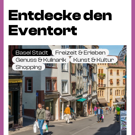
Entdecke den
Eventort
Basel Stadt
Freizeit & Erleben
Genuss & Kulinarik
Kunst & Kultur
Shopping