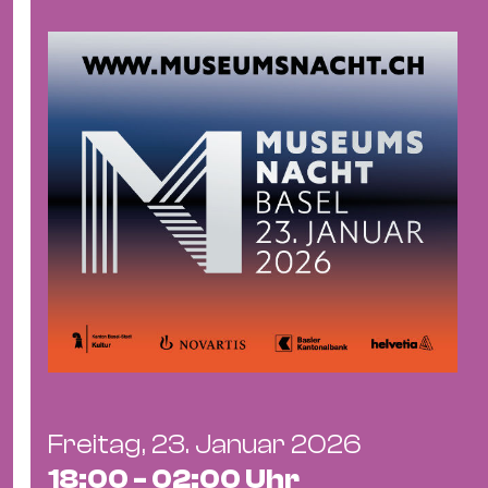
&
Kle
Co
St
Wo
&
Le
Sc
&
Uh
Bl
&
Pf
Qu
Freitag, 23. Januar 2026
Alt
18:00 - 02:00 Uhr