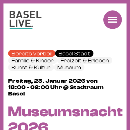
Fre
Mu
&
Bereits vorbei!
Basel Stadt
Ko
Familie & Kinder
Freizeit & Erleben
Cl
Kunst & Kultur
Museum
&
Freitag, 23. Januar 2026 von
Pa
18:00 - 02:00 Uhr @ Stadtraum
Fam
Basel
&
Museumsnacht
Kin
Kin
2026
&