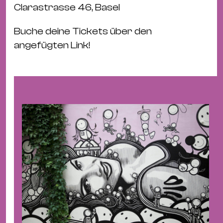
Ba
Clarastrasse 46, Basel
Gu
Kle
Buche deine Tickets über den
Kl
angefügten Link!
St.
Jo
We
Ev
Magazin
Newsletter
Suchen