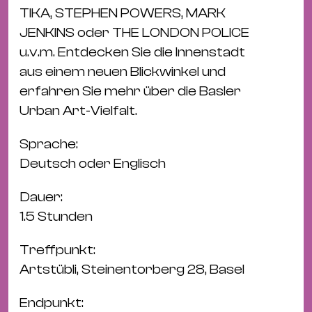
&
TIKA, STEPHEN POWERS, MARK
Kle
JENKINS oder THE LONDON POLICE
Co
u.v.m. Entdecken Sie die Innenstadt
St
aus einem neuen Blickwinkel und
Wo
erfahren Sie mehr über die Basler
&
Urban Art-Vielfalt.
Le
Sc
Sprache:
&
Deutsch oder Englisch
Uh
Dauer:
Bl
1.5 Stunden
&
Pf
Treffpunkt:
Qu
Artstübli, Steinentorberg 28, Basel
Alt
Endpunkt: