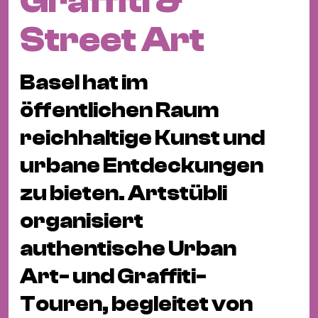
Graffiti &
Fil
Hot
Street Art
Na
&
Basel hat im
Pa
Ku
öffentlichen Raum
&
reichhaltige Kunst und
Ku
urbane Entdeckungen
Mu
zu bieten. Artstübli
Th
organisiert
Gal
&
authentische Urban
Au
Art- und Graffiti-
Lit
&
Touren, begleitet von