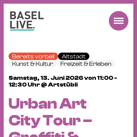
Fre
Mu
&
Bereits vorbei!
Altstadt
Ko
Kunst & Kultur
Freizeit & Erleben
Cl
Samstag, 13. Juni 2026 von 11:00 -
&
12:30 Uhr @ Artstübli
Pa
Fam
Urban Art
&
Kin
City Tour –
Kin
&