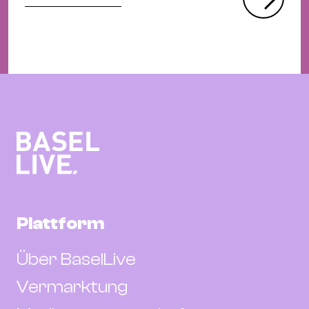
Plattform
Über BaselLive
Vermarktung