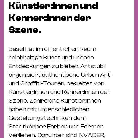
Bü
Künstler:innen und
Kul
Kenner:innen der
Re
Szene.
Ba
&
Pu
Basel hat im öffentlichen Raum
Ca
reichhaltige Kunst und urbane
&
Entdeckungen zu bieten. Artstübli
Te
organisiert authentische Urban Art-
Ro
und Graffiti-Touren, begleitet von
Bä
Künstler:innen und Kenner:innen der
&
Szene. Zahlreiche Künstler:innen
Kon
haben mit unterschiedlichen
Sh
Gestaltungstechniken dem
Stadtkörper Farben und Formen
Mo
verliehen. Darunter sind INVADER,