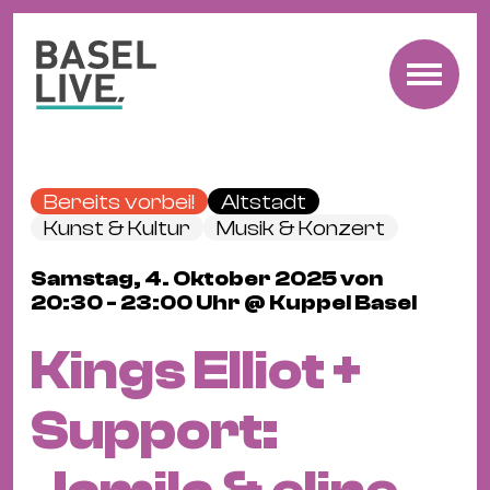
Fre
Mu
&
Bereits vorbei!
Altstadt
Ko
Kunst & Kultur
Musik & Konzert
Cl
Samstag, 4. Oktober 2025 von
&
20:30 - 23:00 Uhr @ Kuppel Basel
Pa
Fam
Kings Elliot +
&
Kin
Support:
Kin
&