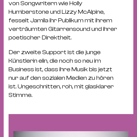
Bü
von Songwritern wie Holly
Kul
Humberstone und Lizzy McAlpine,
fesselt Jamila ihr Publikum mit ihrem
Re
verträumten Gitarrensound und ihrer
Ba
poetischer Direktheit.
&
Pu
Der zweite Support ist die junge
Ca
Künstlerin elin, die noch so neu im
&
Business ist, dass ihre Musik bis jetzt
Te
nur auf den sozialen Medien zu hören
Ro
ist. Ungeschnitten, roh, mit glasklarer
Bä
Stimme.
&
Kon
Sh
Mo