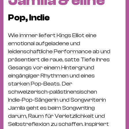
Jamila & eline
Fil
Hot
Pop, Indie
Na
&
Pa
Wie immer liefert Kings Elliot eine
Ku
emotional aufgeladene und
&
leidenschaftliche Performance ab und
Ku
präsentiert die raue, satte Tiefe ihres
Gesangs vor einem Hintergrund
Mu
eingängiger Rhythmen und eines
Th
starken Pop-Beats. Der
Gal
schweizerisch-palästinensischen
&
Indie-Pop-Sängerin und Songwriterin
Au
Jamila geht es beim Songwriting
Lit
darum, Raum für Verletzlichkeit und
&
Selbstreflexion zu schaffen. Inspiriert