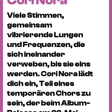
Cori Nora
Fil
Hot
Viele Stimmen,
Na
&
gemeinsam
Pa
vibrierende Lungen
Ku
und Frequenzen, die
&
Ku
sich ineinander
Mu
verweben, bis sie eins
Th
werden. Cori Nora lädt
Gal
dich ein, Teil eines
&
Au
temporären Chors zu
Lit
sein, der beim Album-
&