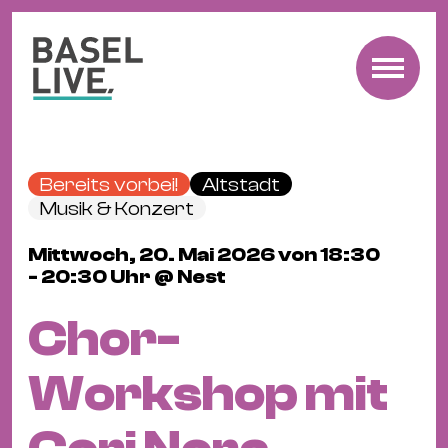
Fre
Mu
&
Bereits vorbei!
Altstadt
Ko
Musik & Konzert
Cl
Mittwoch, 20. Mai 2026 von 18:30
&
- 20:30 Uhr @ Nest
Pa
Fam
Chor-
&
Kin
Workshop mit
Kin
&