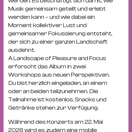
werden. Es beschäftigt sich damit, wie
&
Musik gemeinsam geteilt und erlebt
Kle
werden kann – und wie dabei ein
Co
Moment kollektiver Lust und
St
gemeinsamer Fokussierung entsteht,
Wo
der sich zu einer ganzen Landschaft
&
ausdehnt.
Le
A Landscape of Pleasure and Focus
Sc
erforscht das Album in zwei
&
Workshops aus neuen Perspektiven.
Uh
Du bist herzlich eingeladen, an einem
Bl
oder an beiden teilzunehmen. Die
&
Teilnahme ist kostenlos, Snacks und
Pf
Getränke stehen zur Verfügung.
Qu
Während des Konzerts am 22. Mai
Alt
2026 wird es zudem eine mobile