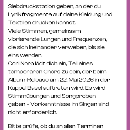
Ba
Siebdruckstation geben, an der du
Gu
Lyrikfragmente auf deine Kleidung und
Kle
Textilien drucken kannst.
Kl
Viele Stimmen, gemeinsam
St.
vibrierende Lungen und Frequenzen,
Jo
die sich ineinander verweben, bis sie
We
eins werden.
Ev
Cori Nora lädt dich ein, Teil eines
temporären Chors zu sein, der beim
Album-Release am 22. Mai 2026 in der
Kuppel Basel auftreten wird. Es wird
Stimmübungen und Songproben
Magazin
Newsletter
Suchen
geben – Vorkenntnisse im Singen sind
nicht erforderlich.
Bitte prüfe, ob du an allen Terminen