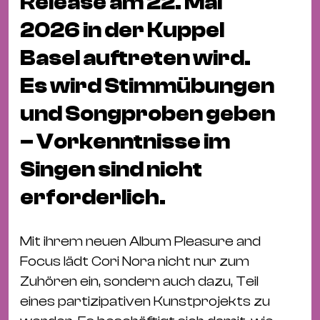
Release am 22. Mai
Bü
Kul
2026 in der Kuppel
Re
Basel auftreten wird.
Ba
Es wird Stimmübungen
&
und Songproben geben
Pu
Ca
– Vorkenntnisse im
&
Singen sind nicht
Te
Ro
erforderlich.
Bä
&
Mit ihrem neuen Album Pleasure and
Kon
Focus lädt Cori Nora nicht nur zum
Sh
Zuhören ein, sondern auch dazu, Teil
eines partizipativen Kunstprojekts zu
Mo