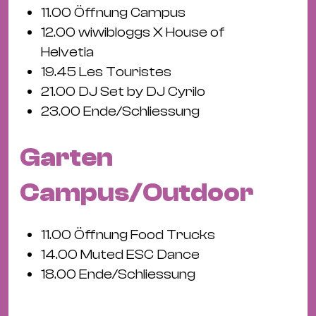
Bü
11.00 Öffnung Campus
Kul
12.00 wiwibloggs X House of
Helvetia
Re
19.45 Les Touristes
Ba
21.00 DJ Set by DJ Cyrilo
&
23.00 Ende/Schliessung
Pu
Ca
&
Garten
Te
Campus/Outdoor
Ro
Bä
&
11.00 Öffnung Food Trucks
Kon
14.00 Muted ESC Dance
Sh
18.00 Ende/Schliessung
Mo