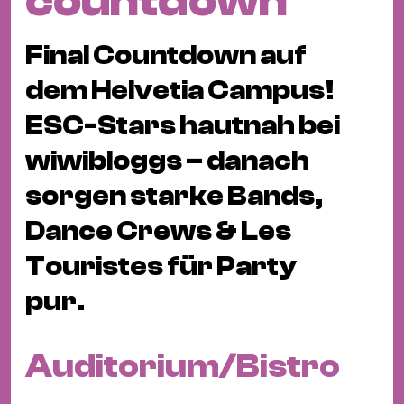
countdown
Fil
Hot
Final Countdown auf
Na
&
dem Helvetia Campus!
Pa
ESC-Stars hautnah bei
Ku
wiwibloggs – danach
&
Ku
sorgen starke Bands,
Mu
Dance Crews & Les
Th
Touristes für Party
Gal
pur.
&
Au
Lit
Auditorium/Bistro
&