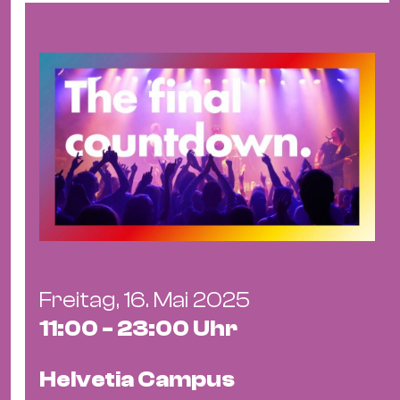
&
Kle
Co
St
Wo
&
Le
Sc
&
Uh
Bl
&
Freitag, 16. Mai 2025
Pf
11:00 - 23:00 Uhr
Qu
Alt
Helvetia Campus