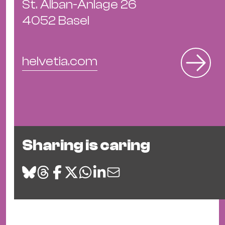
Ba
St. Alban-Anlage 26
Gu
4052 Basel
Kle
Kl
St.
helvetia.com
Jo
We
Ev
Sharing is caring
Magazin
Newsletter
Suchen