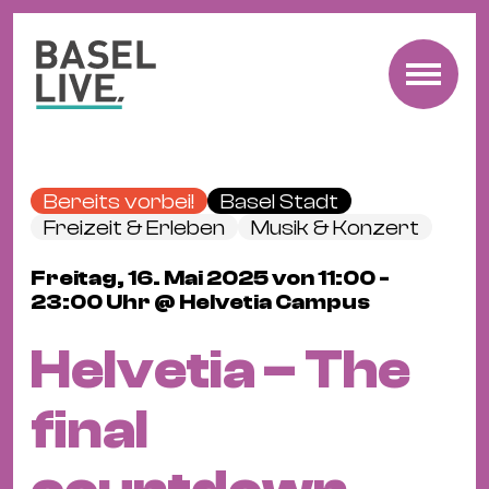
Fre
Mu
&
Bereits vorbei!
Basel Stadt
Ko
Freizeit & Erleben
Musik & Konzert
Cl
Freitag, 16. Mai 2025 von 11:00 -
&
23:00 Uhr @ Helvetia Campus
Pa
Fam
Helvetia – The
&
Kin
final
Kin
&