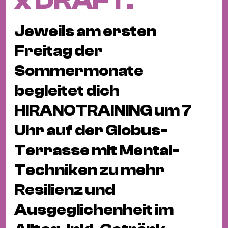
x DRAFT.
Fil
Hot
Jeweils am ersten
Na
&
Freitag der
Pa
Sommermonate
Ku
begleitet dich
&
Ku
HIRANOTRAINING um 7
Mu
Uhr auf der Globus-
Th
Terrasse mit Mental-
Gal
Techniken zu mehr
&
Au
Resilienz und
Lit
Ausgeglichenheit im
&