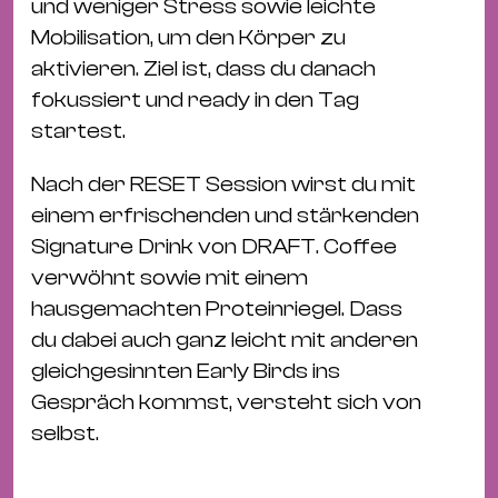
und weniger Stress sowie leichte
&
Mobilisation, um den Körper zu
Kle
aktivieren. Ziel ist, dass du danach
Co
fokussiert und ready in den Tag
St
startest.
Wo
&
Nach der RESET Session wirst du mit
Le
einem erfrischenden und stärkenden
Sc
Signature Drink von DRAFT. Coffee
&
verwöhnt sowie mit einem
Uh
hausgemachten Proteinriegel. Dass
Bl
du dabei auch ganz leicht mit anderen
&
gleichgesinnten Early Birds ins
Pf
Gespräch kommst, versteht sich von
Qu
selbst.
Alt