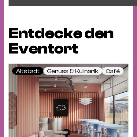
Entdecke den
Eventort
Altstadt
Genuss & Kulinarik
Café