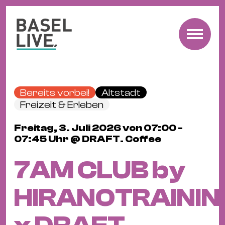
Fre
Mu
&
Bereits vorbei!
Altstadt
Ko
Freizeit & Erleben
Cl
Freitag, 3. Juli 2026 von 07:00 -
&
07:45 Uhr @ DRAFT. Coffee
Pa
Fam
7AM CLUB by
&
Kin
HIRANOTRAININ
Kin
&