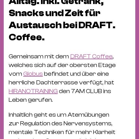
Alltag. Inkl. Getränk,
Bü
Kul
Snacks und Zeit für
Re
Austausch bei DRAFT.
Ba
Coffee.
&
Pu
Gemeinsam mit dem
DRAFT Coffee
,
Ca
welches sich auf der obersten Etage
&
vom
Globus
befindet und über eine
Te
herrliche Dachterrasse verfügt, hat
Ro
HIRANOTRAINING
den 7AM CLUB ins
Bä
Leben gerufen.
&
Kon
Inhaltlich geht es um Atemübungen
Sh
zur Regulation des Nervensystems,
mentale Techniken für mehr Klarheit
Mo