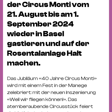
Bü
der Circus Monti vom
Kul
21. August bis am 1.
Re
September 2024
Ba
wieder in Basel
&
Pu
gastieren und auf der
Ca
Rosentalanlage Halt
&
Te
machen.
Ro
Bä
Das Jubiläum «40 Jahre Circus Monti»
&
wird mit einem Fest in der Manege
Kon
zelebriert: mit der neuen Inszenierung
Sh
«Weil wir fliegen können!». Das
atemberaubende Circusstück feiert
Mo