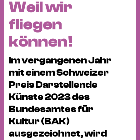
Weil wir
Fil
Hot
fliegen
Na
&
können!
Pa
Ku
&
Im vergangenen Jahr
Ku
mit einem Schweizer
Mu
Preis Darstellende
Th
Künste 2023 des
Gal
&
Bundesamtes für
Au
Kultur (BAK)
Lit
&
ausgezeichnet, wird