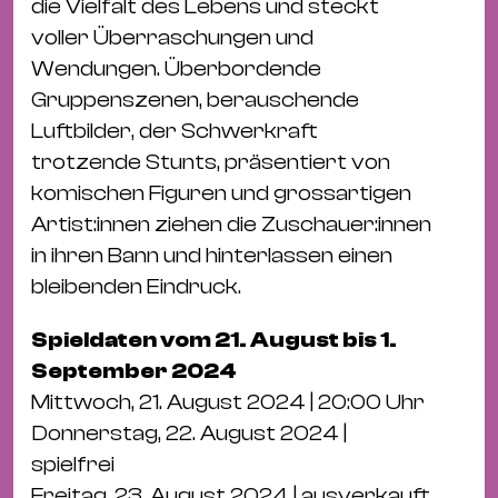
die Vielfalt des Lebens und steckt
&
voller Überraschungen und
Kle
Wendungen. Überbordende
Co
Gruppenszenen, berauschende
St
Luftbilder, der Schwerkraft
Wo
trotzende Stunts, präsentiert von
&
komischen Figuren und grossartigen
Le
Artist:innen ziehen die Zuschauer:innen
Sc
in ihren Bann und hinterlassen einen
&
bleibenden Eindruck.
Uh
Bl
Spieldaten vom 21. August bis 1.
&
September 2024
Pf
Mittwoch, 21. August 2024 | 20:00 Uhr
Qu
Donnerstag, 22. August 2024 |
spielfrei
Alt
Freitag, 23. August 2024 | ausverkauft