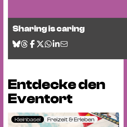
Sharing is caring
Entdecke den
Eventort
Kleinbasel
Freizeit & Erleben