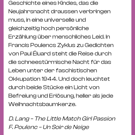
Bü
Geschichte eines Kindes, das die
Kul
Neujahrsnacht draussen verbringen
muss, in eine universelle und
Re
gleichzeitig hoch persönliche
Ba
Erzählung über menschliches Leid. In
&
Francis Poulencs Zyklus zu Gedichten
Pu
von Paul Éluard steht die Reise durch
Ca
die schneestürmische Nacht für das
&
Leben unter der faschistischen
Te
Okkupation 1944. Und doch leuchtet
Ro
durch beide Stücke ein Licht von
Bä
Befreiung und Erlösung, heller als jede
&
Weihnachtsbaumkerze.
Kon
Sh
D. Lang – The Little Match Girl Passion
F. Poulenc – Un Soir de Neige
Mo