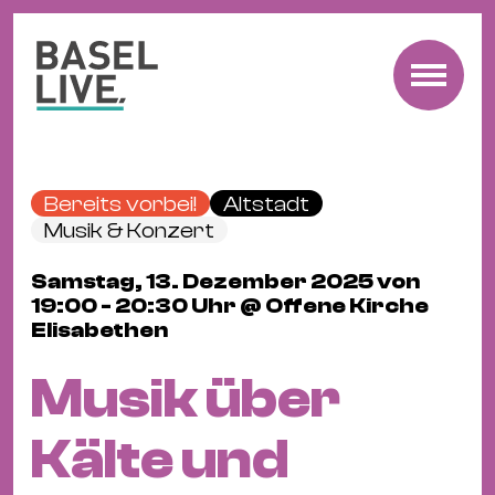
Fre
Mu
&
Bereits vorbei!
Altstadt
Ko
Musik & Konzert
Cl
Samstag, 13. Dezember 2025 von
&
19:00 - 20:30 Uhr @ Offene Kirche
Pa
Elisabethen
Fam
&
Musik über
Kin
Kin
Kälte und
&