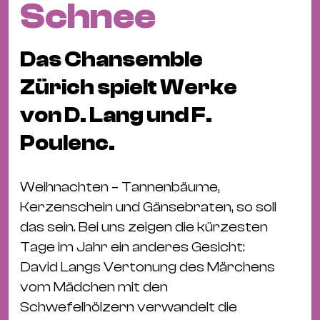
Schnee
Fil
Hot
Na
Das Chansemble
&
Zürich spielt Werke
Pa
Ku
von D. Lang und F.
&
Poulenc.
Ku
Mu
Weihnachten – Tannenbäume,
Th
Kerzenschein und Gänsebraten, so soll
Gal
das sein. Bei uns zeigen die kürzesten
&
Tage im Jahr ein anderes Gesicht:
Au
David Langs Vertonung des Märchens
Lit
vom Mädchen mit den
&
Schwefelhölzern verwandelt die