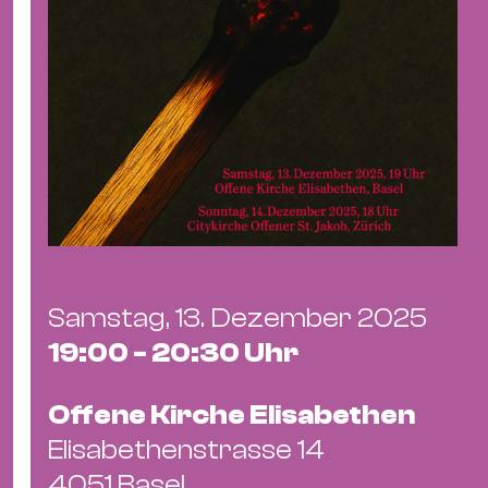
Ba
Gu
Kle
Kl
St.
Jo
We
Ev
Samstag, 13. Dezember 2025
19:00 - 20:30 Uhr
Magazin
Newsletter
Suchen
Offene Kirche Elisabethen
Elisabethenstrasse 14
4051 Basel