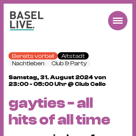
Fre
Mu
&
Bereits vorbei!
Altstadt
Ko
Nachtleben
Club & Party
Cl
Samstag, 31. August 2024 von
&
23:00 - 05:00 Uhr @ Club Cello
Pa
Fam
gayties - all
&
Kin
hits of all time
Kin
&