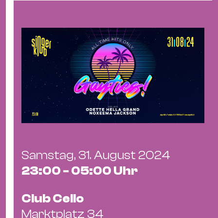
Bü
Kul
Re
Ba
&
Pu
Ca
&
Te
Ro
Bä
Samstag, 31. August 2024
&
23:00 - 05:00 Uhr
Kon
Sh
Club Cello
Mo
Marktplatz 34