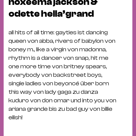
noxeema jackson &
Fil
Hot
odette hella’grand
Na
&
all hits of all time: gayties ist dancing
Pa
queen von abba, rivers of babylon von
Ku
boney m., like a virgin von madonna,
&
rhythm is a dancer von snap, hit me
Ku
one more time von britney spears,
everybody von backstreet boys,
Mu
single ladies von beyoncé über born
Th
this way von lady gaga zu danza
Gal
kuduro von don omar und into you von
&
ariana grande bis zu bad guy von billie
Au
eilish!
Lit
&