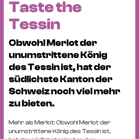
Taste the
Fil
Hot
Tessin
Na
&
Pa
Obwohl Merlot der
Ku
unumstrittene König
&
Ku
des Tessin ist, hat der
südlichste Kanton der
Mu
Th
Schweiz noch viel mehr
Gal
zu bieten.
&
Au
Lit
Mehr als Merlot: Obwohl Merlot der
&
unumstrittene König des Tessin ist,