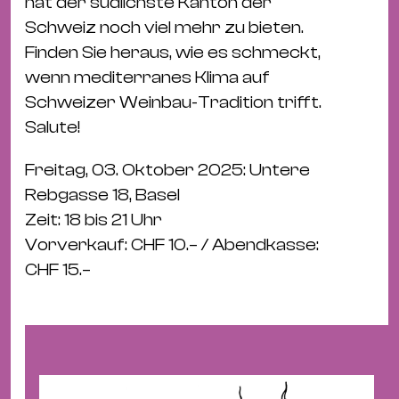
Bü
hat der südlichste Kanton der
Kul
Schweiz noch viel mehr zu bieten.
Finden Sie heraus, wie es schmeckt,
Re
wenn mediterranes Klima auf
Ba
Schweizer Weinbau-Tradition trifft.
&
Salute!
Pu
Ca
Freitag, 03. Oktober 2025: Untere
&
Rebgasse 18, Basel
Te
Zeit: 18 bis 21 Uhr
Ro
Vorverkauf: CHF 10.– / Abendkasse:
Bä
CHF 15.–
&
Kon
Sh
Mo