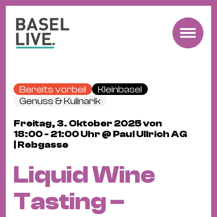
Fre
Mu
&
Bereits vorbei!
Kleinbasel
Ko
Genuss & Kulinarik
Cl
Freitag, 3. Oktober 2025 von
&
18:00 - 21:00 Uhr @ Paul Ullrich AG
Pa
| Rebgasse
Fam
&
Liquid Wine
Kin
Kin
Tasting –
&