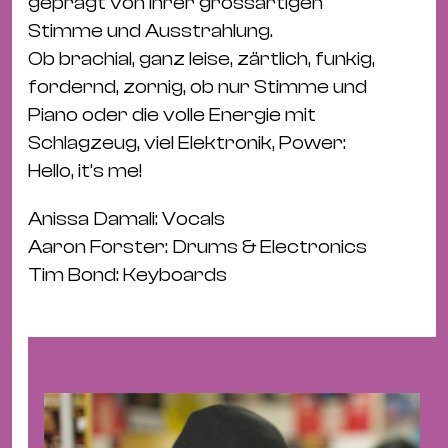
geprägt von ihrer grossartigen
&
Stimme und Ausstrahlung.
Kle
Ob brachial, ganz leise, zärtlich, funkig,
Co
fordernd, zornig, ob nur Stimme und
St
Piano oder die volle Energie mit
Wo
Schlagzeug, viel Elektronik, Power:
&
Hello, it’s me!
Le
Sc
Anissa Damali: Vocals
&
Aaron Forster: Drums & Electronics
Uh
Tim Bond: Keyboards
Bl
&
Pf
Qu
Alt