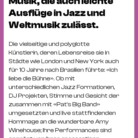
Musik, die auch leichte
Bü
Kul
Ausflüge in Jazz und
Re
Weltmusik zulässt.
Ba
&
Die vielseitige und polyglotte
Pu
Künstlerin, deren Lebensreise sie in
Ca
Städte wie London und New York auch
&
für 10 Jahre nach Brasilien führte: «Ich
Te
liebe die Bühne». Ob mit
Ro
unterschiedlichen Jazz Formationen,
Bä
DJ Projekten, Stimme und Gesicht der
&
zusammen mit «Pat’s Big Band»
Kon
umgesetzten und live stattfindenden
Sh
Hommage an die wunderbare Amy
Winehouse; Ihre Performances sind
Mo