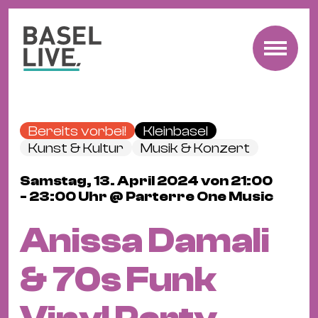
Fre
Mu
&
Bereits vorbei!
Kleinbasel
Ko
Kunst & Kultur
Musik & Konzert
Cl
Samstag, 13. April 2024 von 21:00
&
- 23:00 Uhr @ Parterre One Music
Pa
Fam
Anissa Damali
&
Kin
& 70s Funk
Kin
&