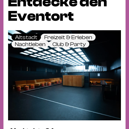
Entdecke den
Eventort
Altstadt
Freizeit & Erleben
Nachtleben
Club & Party