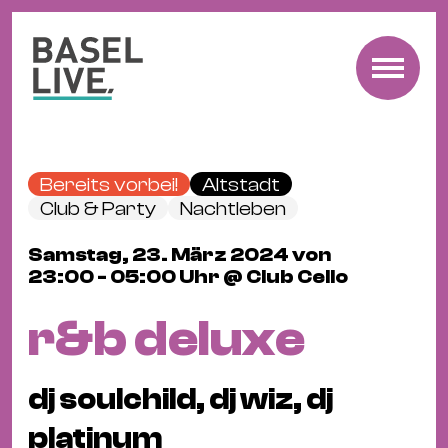
Fre
Mu
&
Bereits vorbei!
Altstadt
Ko
Club & Party
Nachtleben
Cl
Samstag, 23. März 2024 von
&
23:00 - 05:00 Uhr @ Club Cello
Pa
Fam
r&b deluxe
&
Kin
dj soulchild, dj wiz, dj
Kin
&
platinum