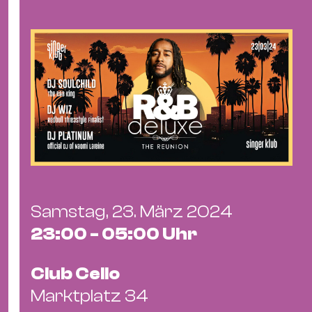
&
Kle
Co
St
Wo
&
Le
Sc
&
Uh
Bl
Samstag, 23. März 2024
&
23:00 - 05:00 Uhr
Pf
Qu
Club Cello
Alt
Marktplatz 34