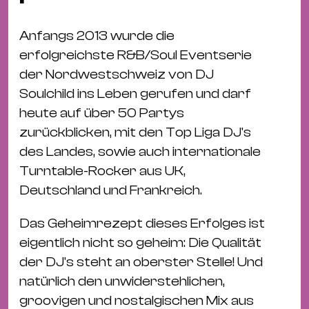
Fil
Hot
Anfangs 2013 wurde die
Na
erfolgreichste R&B/Soul Eventserie
&
der Nordwestschweiz von DJ
Pa
Soulchild ins Leben gerufen und darf
Ku
heute auf über 50 Partys
&
zurückblicken, mit den Top Liga DJ's
Ku
des Landes, sowie auch internationale
Turntable-Rocker aus UK,
Mu
Deutschland und Frankreich.
Th
Gal
Das Geheimrezept dieses Erfolges ist
&
eigentlich nicht so geheim: Die Qualität
Au
der DJ's steht an oberster Stelle! Und
Lit
natürlich den unwiderstehlichen,
&
groovigen und nostalgischen Mix aus