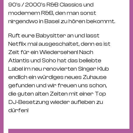
Bü
90's / 2000's R&B Classics und
Kul
modernem R&B, den man sonst
nirgendwo in Basel zu hören bekommt.
Re
Ba
Ruft eure Babysitter an und lasst
&
Netflix mal ausgeschaltet, denn es ist
Pu
Zeit für ein Wiedersehen! Nach
Ca
Atlantis und Soho hat das beliebte
&
Label im neu renovierten Singer Klub
Te
endlich ein würdiges neues Zuhause
Ro
gefunden und wir freuen uns schon,
Bä
die guten alten Zeiten mit einer Top
&
DJ-Besetzung wieder aufleben zu
Kon
dürfen!
Sh
Mo