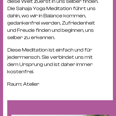
Bü
diese Welt zuerst in uns selber finden.
Kul
Die Sahaja Yoga Meditation führt uns
dahin, wo wir in Balance kommen,
Re
gedankenfrei werden, Zufriedenheit
Ba
und Freude finden und beginnen, uns
&
selber zu erkennen.
Pu
Ca
Diese Meditation ist einfach und für
&
jedermensch. Sie verbindet uns mit
Te
dem Ursprung und ist daher immer
Ro
kostenfrei.
Bä
Raum: Atelier
&
Kon
Sh
Mo