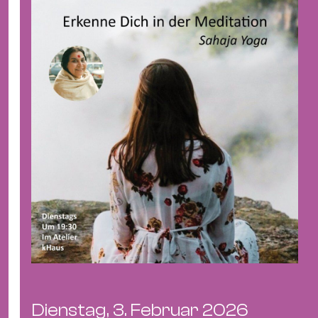
&
Kle
Co
St
Wo
&
Le
Sc
&
Uh
Bl
&
Pf
Qu
Alt
Dienstag, 3. Februar 2026