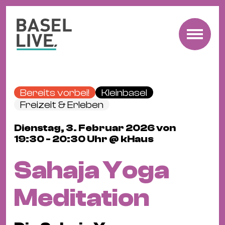
Fre
Mu
&
Bereits vorbei!
Kleinbasel
Ko
Freizeit & Erleben
Cl
Dienstag, 3. Februar 2026 von
&
19:30 - 20:30 Uhr @ kHaus
Pa
Fam
Sahaja Yoga
&
Kin
Meditation
Kin
&