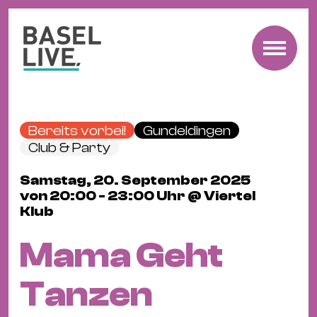
Fre
Mu
&
Bereits vorbei!
Gundeldingen
Ko
Club & Party
Cl
Samstag, 20. September 2025
&
von 20:00 - 23:00 Uhr @ Viertel
Pa
Klub
Fam
&
Mama Geht
Kin
Kin
Tanzen
&