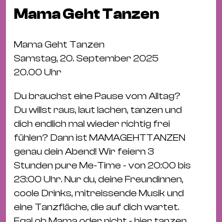
Fil
Mama Geht Tanzen
Hot
Na
Mama Geht Tanzen
&
Samstag, 20. September 2025
Pa
20.00 Uhr
Ku
&
Du brauchst eine Pause vom Alltag?
Ku
Du willst raus, laut lachen, tanzen und
dich endlich mal wieder richtig frei
Mu
fühlen? Dann ist MAMAGEHTTANZEN
Th
genau dein Abend! Wir feiern 3
Gal
Stunden pure Me-Time - von 20:00 bis
&
23:00 Uhr. Nur du, deine Freundinnen,
Au
coole Drinks, mitreissende Musik und
Lit
eine Tanzfläche, die auf dich wartet.
&
Egal ob Mama oder nicht - hier tanzen