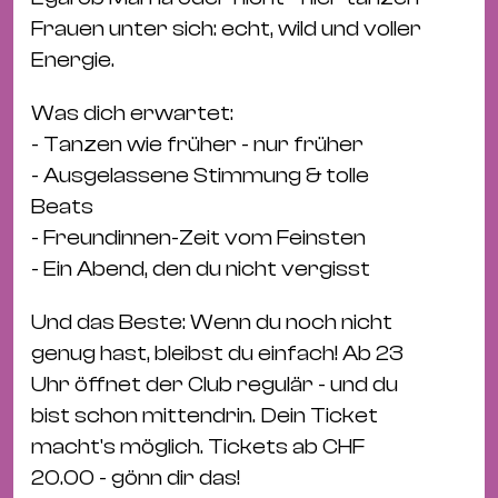
Bü
Frauen unter sich: echt, wild und voller
Kul
Energie.
Re
Was dich erwartet:
Ba
- Tanzen wie früher - nur früher
&
- Ausgelassene Stimmung & tolle
Pu
Beats
Ca
- Freundinnen-Zeit vom Feinsten
&
- Ein Abend, den du nicht vergisst
Te
Ro
Und das Beste: Wenn du noch nicht
Bä
genug hast, bleibst du einfach! Ab 23
&
Uhr öffnet der Club regulär - und du
Kon
bist schon mittendrin. Dein Ticket
Sh
macht's möglich. Tickets ab CHF
20.00 - gönn dir das!
Mo