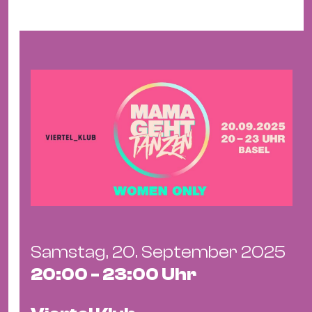
&
Kle
Co
St
Wo
&
Le
Sc
&
Uh
Bl
&
Pf
Samstag, 20. September 2025
Qu
20:00 - 23:00 Uhr
Alt