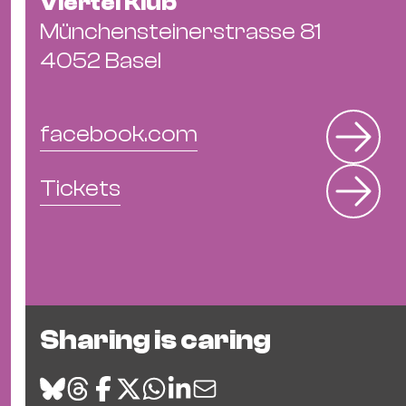
Viertel Klub
Ba
Gu
Münchensteinerstrasse 81
Kle
4052 Basel
Kl
St.
Jo
facebook.com
We
Ev
Tickets
Magazin
Newsletter
Suchen
Sharing is caring