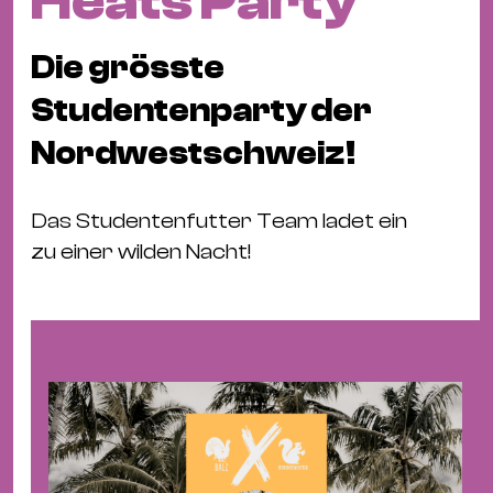
Heats Party
Fil
Hot
Die grösste
Na
&
Studentenparty der
Pa
Nordwestschweiz!
Ku
&
Das Studentenfutter Team ladet ein
Ku
zu einer wilden Nacht!
Mu
Th
Gal
&
Au
Lit
&