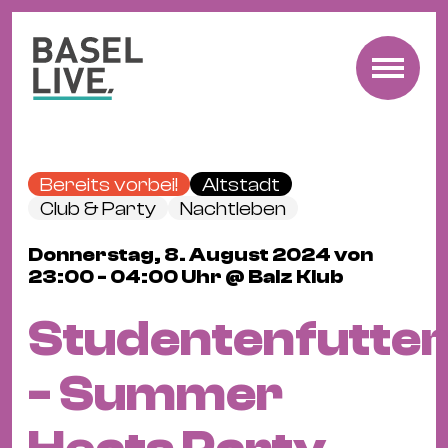
Fre
Mu
&
Bereits vorbei!
Altstadt
Ko
Club & Party
Nachtleben
Cl
Donnerstag, 8. August 2024 von
&
23:00 - 04:00 Uhr @ Balz Klub
Pa
Fam
Studentenfutter
&
Kin
- Summer
Kin
&