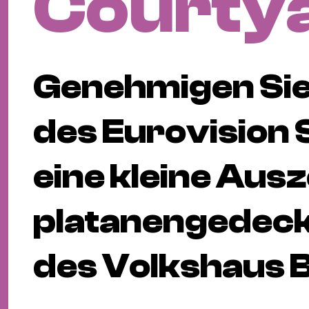
Courty
Genehmigen Sie
des Eurovision
eine kleine Ausz
platanengedeck
des Volkshaus B