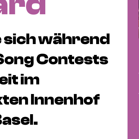
ard
 sich während
 Song Contests
eit im
ten Innenhof
asel.