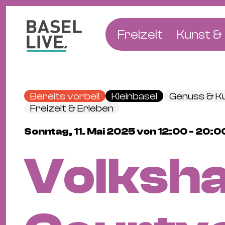
Freizeit
Kunst & 
Musik & Konzert
Museen
Club & Party
Theate
Bereits vorbei!
Kleinbasel
Genuss & Ku
Familie & Kinder
Galerien
Freizeit & Erleben
Kino & Film
Literat
Sonntag, 11. Mai 2025 von 12:00 - 20:
Hotels
Volksh
Natur & Parks