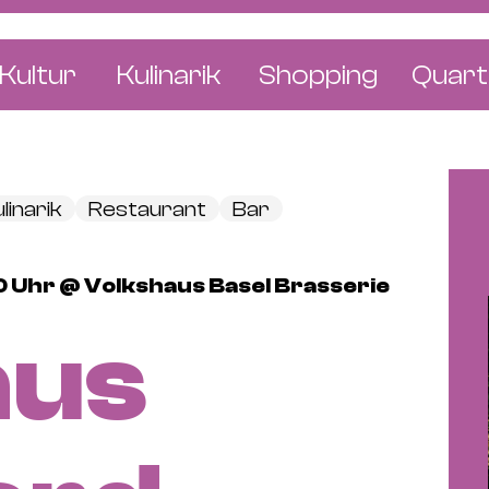
Kultur
Kulinarik
Shopping
Quart
e
Restaurants
Mode & Kleider
Altst
r
Bars & Pubs
Concept Stores
Bachl
linarik
Restaurant
Bar
 & Ausstellungen
Cafés & Tea Rooms
Wohnen & Leben
Gunde
ur & Bücher
Bäckereien & Konditoreien
Schmuck & Uhren
Kleinb
00 Uhr @ Volkshaus Basel Brasserie
Blumen & Pflanze
Klybe
aus
St. J
Wetts