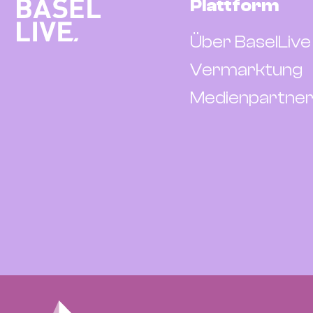
Plattform
Über BaselLive
Vermarktung
Medienpartner