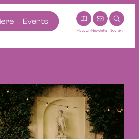
iere
Events
Magazin
Newsletter
Suchen
adt
etten
ldingen
asel
n
ck
ohann
tein