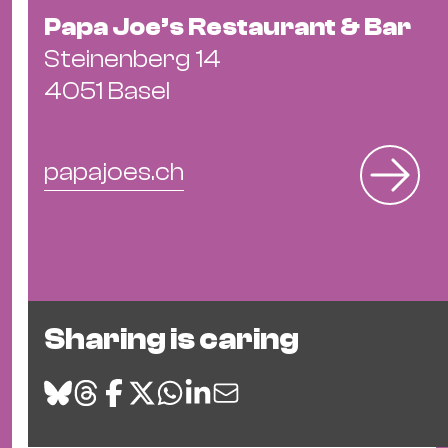
&
Papa Joe’s Restaurant & Bar
Kle
Steinenberg 14
Co
4051 Basel
St
Wo
&
papajoes.ch
Le
Sc
&
Uh
Bl
&
Sharing is caring
Pf
Qu
Alt