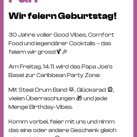
Fil
Hot
Wir feiern Geburtstag!
Na
&
30 Jahre voller Good Vibes, Comfort
Pa
Food und legendärer Cocktails – das
Ku
feiern wir gross!🍹🎉
&
Ku
Am Freitag, 14.11. wird das Papa Joe’s
Basel zur Caribbean Party Zone:
Mu
Th
Mit Steel Drum Band 🥁, Glücksrad 🎡,
Gal
vielen Überraschungen 🎁 und jede
&
Menge Birthday-Vibes.
Au
Lit
Komm vorbei, feier mit uns und nimm
&
das eine oder andere Geschenk gleich