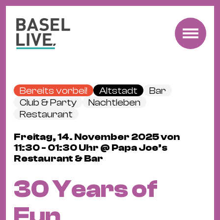
Fre
Mu
&
Bereits vorbei!
Altstadt
Bar
Ko
Club & Party
Nachtleben
Cl
Restaurant
&
Freitag, 14. November 2025 von
Pa
11:30 - 01:30 Uhr @ Papa Joe’s
Fam
Restaurant & Bar
&
30 Years of
Kin
Kin
Fun
&