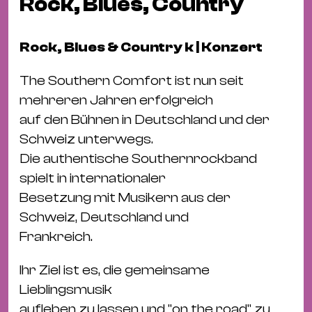
Rock, Blues, Country
Fil
Hot
Na
Rock, Blues & Country k | Konzert
&
The Southern Comfort ist nun seit
Pa
mehreren Jahren erfolgreich
Ku
auf den Bühnen in Deutschland und der
&
Schweiz unterwegs.
Ku
Die authentische Southernrockband
Mu
spielt in internationaler
Th
Besetzung mit Musikern aus der
Gal
Schweiz, Deutschland und
&
Frankreich.
Au
Ihr Ziel ist es, die gemeinsame
Lit
Lieblingsmusik
&
aufleben zu lassen und "on the road" zu