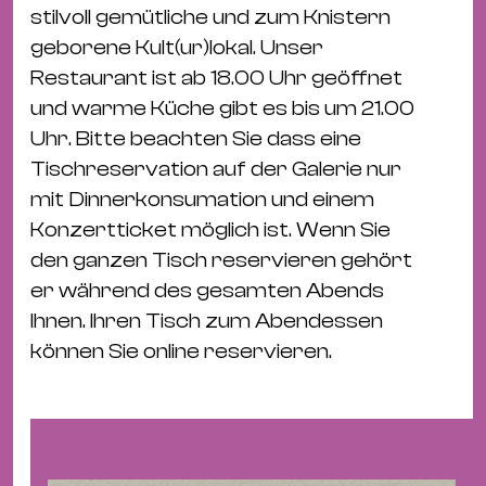
&
stilvoll gemütliche und zum Knistern
Kle
geborene Kult(ur)lokal. Unser
Co
Restaurant ist ab 18.00 Uhr geöffnet
St
und warme Küche gibt es bis um 21.00
Wo
Uhr. Bitte beachten Sie dass eine
&
Tischreservation auf der Galerie nur
Le
mit Dinnerkonsumation und einem
Sc
Konzertticket möglich ist. Wenn Sie
&
den ganzen Tisch reservieren gehört
Uh
er während des gesamten Abends
Bl
Ihnen. Ihren Tisch zum Abendessen
&
können Sie online reservieren.
Pf
Qu
Alt