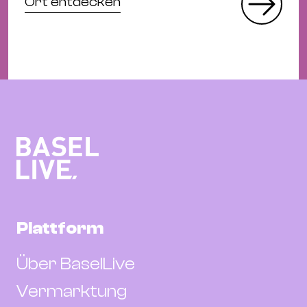
Ort entdecken
Plattform
Über BaselLive
Vermarktung