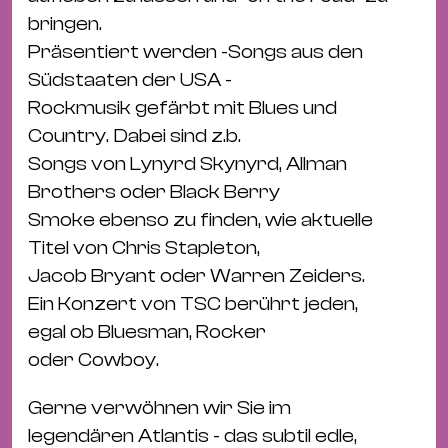
Bü
bringen.
Kul
Präsentiert werden -Songs aus den
Re
Südstaaten der USA -
Ba
Rockmusik gefärbt mit Blues und
&
Country. Dabei sind z.b.
Pu
Songs von Lynyrd Skynyrd, Allman
Ca
Brothers oder Black Berry
&
Smoke ebenso zu finden, wie aktuelle
Te
Titel von Chris Stapleton,
Ro
Jacob Bryant oder Warren Zeiders.
Bä
Ein Konzert von TSC berührt jeden,
&
egal ob Bluesman, Rocker
Kon
oder Cowboy.
Sh
Gerne verwöhnen wir Sie im
Mo
legendären Atlantis - das subtil edle,