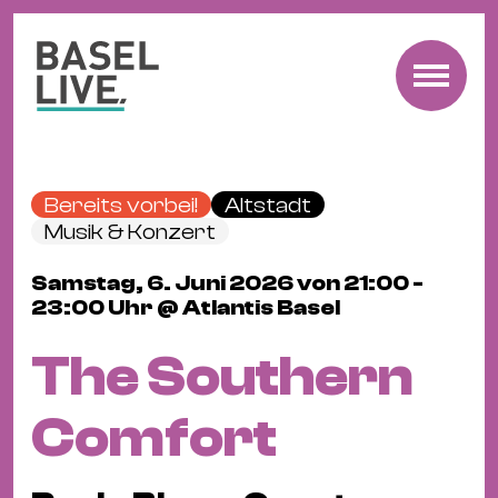
Fre
Mu
&
Bereits vorbei!
Altstadt
Ko
Musik & Konzert
Cl
Samstag, 6. Juni 2026 von 21:00 -
&
23:00 Uhr @ Atlantis Basel
Pa
Fam
The Southern
&
Kin
Comfort
Kin
&