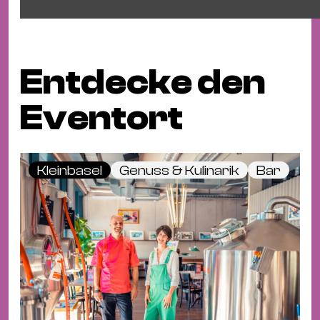
Entdecke den
Eventort
Kleinbasel
Genuss & Kulinarik
Bar