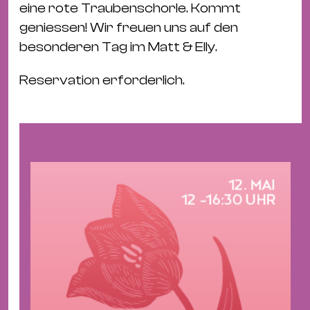
Bü
eine rote Traubenschorle. Kommt
Kul
geniessen! Wir freuen uns auf den
besonderen Tag im Matt & Elly.
Re
Ba
Reservation erforderlich.
&
Pu
Ca
&
Te
Ro
Bä
&
Kon
Sh
Mo