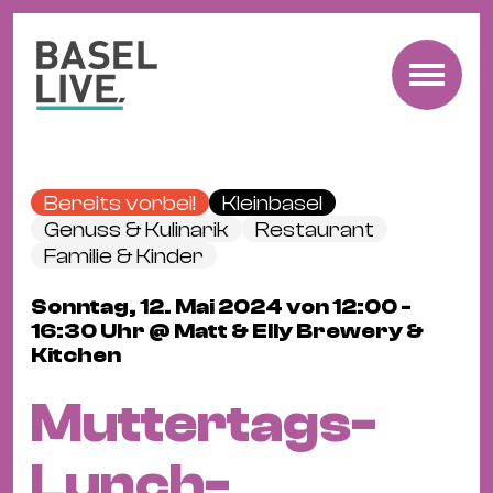
Fre
Mu
&
Bereits vorbei!
Kleinbasel
Ko
Genuss & Kulinarik
Restaurant
Cl
Familie & Kinder
&
Sonntag, 12. Mai 2024 von 12:00 -
Pa
16:30 Uhr @ Matt & Elly Brewery &
Fam
Kitchen
&
Muttertags-
Kin
Kin
Lunch-
&