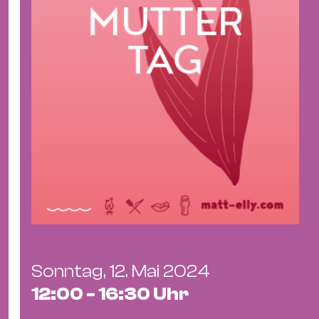
&
Kle
Co
St
Wo
&
Le
Sc
&
Uh
Bl
&
Pf
Qu
Sonntag, 12. Mai 2024
12:00 - 16:30 Uhr
Alt