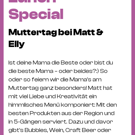
Fil
Special
Hot
Na
&
Muttertag bei Matt &
Pa
Elly
Ku
&
Ku
Ist deine Mama die Beste oder bist du
die beste Mama – oder beides?:) So
Mu
oder so feiern wir die Mama’s am
Th
Muttertag ganz besonders! Matt hat
Gal
mit viel Liebe und Kreativität ein
&
himmlisches Menü komponiert: Mit den
Au
besten Produkten aus der Region und
Lit
in 5-Gängen serviert. Dazu und davor
&
gibt’s Bubbles, Wein, Craft Beer oder