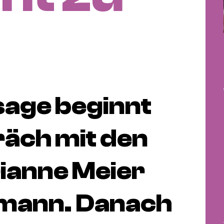
sage beginnt
räch mit den
ianne Meier
fmann. Danach