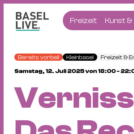
Freizeit
Kunst & 
Musik & Konzert
Museen
Club & Party
Theate
Bereits vorbei!
Kleinbasel
Freizeit & E
Familie & Kinder
Galerien
Samstag, 12. Juli 2025 von 18:00 - 22:
Kino & Film
Literat
Verniss
Hotels
Natur & Parks
Das Rec