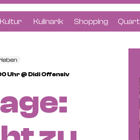
Kultur
Kulinarik
Shopping
Quart
e
Restaurants
Mode & Kleider
Altst
r
Bars & Pubs
Concept Stores
Bachl
rleben
 & Ausstellungen
Cafés & Tea Rooms
Wohnen & Leben
Gunde
00 Uhr @ Didi Offensiv
ur & Bücher
Bäckereien & Konditoreien
Schmuck & Uhren
Kleinb
age:
Blumen & Pflanze
Klybe
St. J
Wetts
ht zu