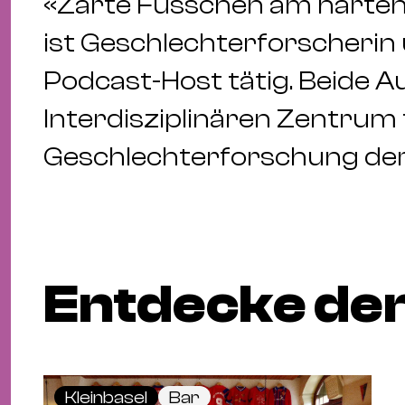
«Zarte Füsschen am harten
ist Geschlechterforscherin u
Podcast-Host tätig. Beide 
Interdisziplinären Zentrum 
Geschlechterforschung der 
Entdecke den
Kleinbasel
Bar