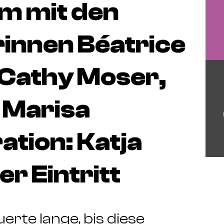
um mit den
rinnen Béatrice
 Cathy Moser,
 Marisa
tion: Katja
r Eintritt
erte lange, bis diese