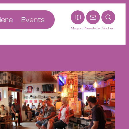
iere
Events
Magazin
Newsletter
Suchen
adt
etten
ldingen
asel
n
ck
ohann
tein