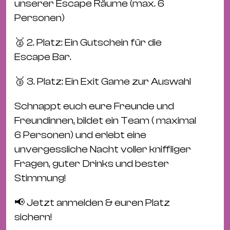
Bü
unserer Escape Räume (max. 6
Kul
Personen)
Re
🥈 2. Platz: Ein Gutschein für die
Ba
Escape Bar.
&
Pu
🥉 3. Platz: Ein Exit Game zur Auswahl
Ca
Schnappt euch eure Freunde und
&
Freundinnen, bildet ein Team ( maximal
Te
6 Personen) und erlebt eine
Ro
unvergessliche Nacht voller kniffliger
Bä
Fragen, guter Drinks und bester
&
Stimmung!
Kon
Sh
📢 Jetzt anmelden & euren Platz
sichern!
Mo