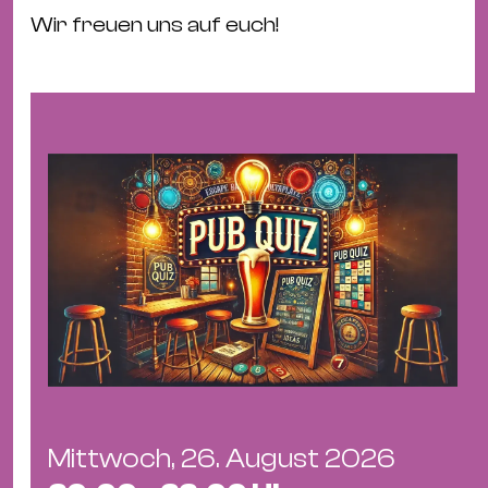
&
Wir freuen uns auf euch!
Kle
Co
St
Wo
&
Le
Sc
&
Uh
Bl
&
Pf
Qu
Mittwoch, 26. August 2026
Alt