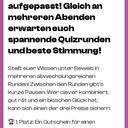
Fil
aufgepasst! Gleich an
Hot
mehreren Abenden
Na
&
erwarten euch
Pa
spannende Quizrunden
Ku
und beste Stimmung!
&
Ku
Stellt euer Wissen unter Beweis in
Mu
mehreren abwechslungsreichen
Th
Runden! Zwischen den Runden gibt’s
Gal
kurze Pausen. Wer clever kombiniert,
&
gut rät und ein bisschen Glück hat,
Au
kann sich einen der drei Preise sichern:
Lit
&
🏆 1. Platz: Ein Gutschein für einen