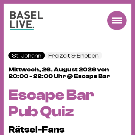
Fre
Mu
&
St. Johann
Freizeit & Erleben
Ko
Cl
Mittwoch, 26. August 2026 von
20:00 - 22:00 Uhr @ Escape Bar
&
Pa
Escape Bar
Fam
&
Pub Quiz
Kin
Kin
Rätsel-Fans
&