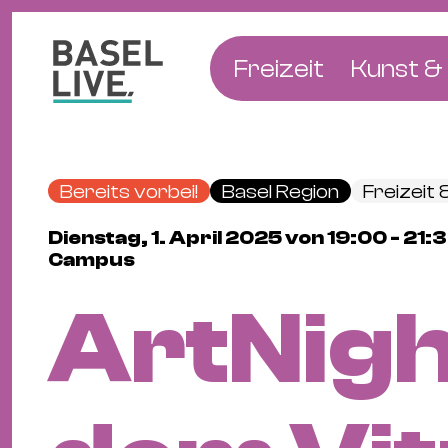
Freizeit
Kunst & 
Musik & Konzert
Museen
Club & Party
Theate
Bereits vorbei!
Basel Region
Freizeit 
Familie & Kinder
Galerien
Dienstag, 1. April 2025 von 19:00 - 21
Kino & Film
Literat
Campus
Hotels
ArtNigh
Natur & Parks