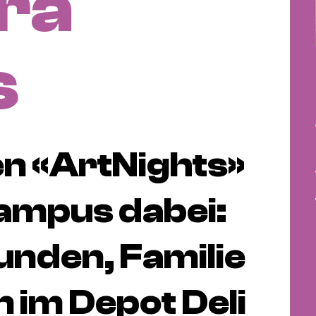
ra
s
en «ArtNights»
Campus dabei:
unden, Familie
 im Depot Deli