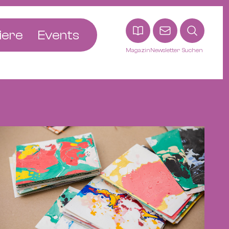
iere
Events
Magazin
Newsletter
Suchen
adt
etten
ldingen
asel
n
ck
ohann
tein