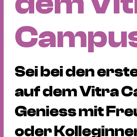
dem Vit
Campu
Sei bei den erst
auf dem Vitra 
Geniess mit Fre
oder Kolleginnen