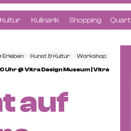
Kultur
Kulinarik
Shopping
Quart
e
Restaurants
Mode & Kleider
Altst
r
Bars & Pubs
Concept Stores
Bachl
& Erleben
Kunst & Kultur
Workshop
 & Ausstellungen
Cafés & Tea Rooms
Wohnen & Leben
Gunde
:30 Uhr @ Vitra Design Museum | Vitra
ur & Bücher
Bäckereien & Konditoreien
Schmuck & Uhren
Kleinb
Blumen & Pflanze
Klybe
t auf
St. J
Wetts