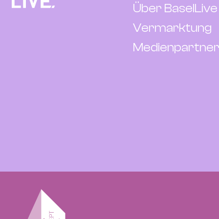
Über BaselLive
Vermarktung
Medienpartner