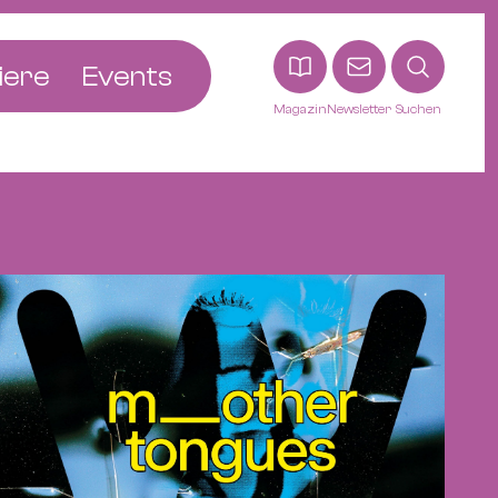
iere
Events
Magazin
Newsletter
Suchen
adt
etten
ldingen
asel
n
ck
ohann
tein