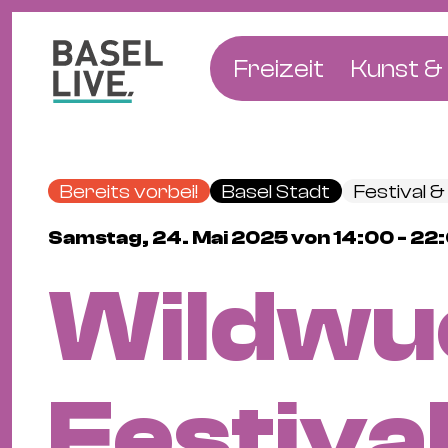
Freizeit
Kunst & 
Musik & Konzert
Museen
Club & Party
Theate
Bereits vorbei!
Basel Stadt
Festival 
Familie & Kinder
Galerien
Samstag, 24. Mai 2025 von 14:00 - 22
Kino & Film
Literat
Wildwu
Hotels
Natur & Parks
Festiva