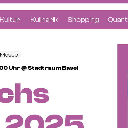
Kultur
Kulinarik
Shopping
Quart
e
Restaurants
Mode & Kleider
Altst
r
Bars & Pubs
Concept Stores
Bachl
& Messe
 & Ausstellungen
Cafés & Tea Rooms
Wohnen & Leben
Gunde
:00 Uhr @ Stadtraum Basel
ur & Bücher
Bäckereien & Konditoreien
Schmuck & Uhren
Kleinb
chs
Blumen & Pflanze
Klybe
St. J
Wetts
l 2025