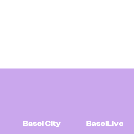
Basel City
BaselLive