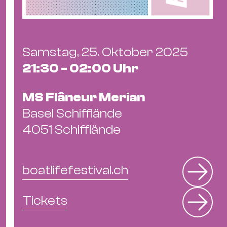
Ba
Gu
Kle
Kl
Samstag, 25. Oktober 2025
St.
21:30 - 02:00 Uhr
Jo
We
MS Flâneur Merian
Ev
Basel Schifflände
4051 Schifflände
boatlifefestival.ch
Magazin
Newsletter
Suchen
Tickets