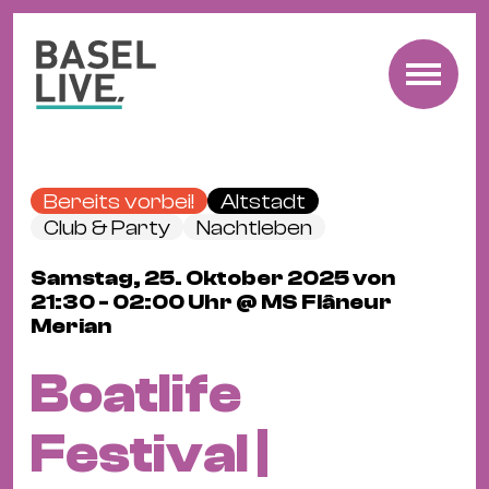
Fre
Mu
&
Bereits vorbei!
Altstadt
Ko
Club & Party
Nachtleben
Cl
Samstag, 25. Oktober 2025 von
&
21:30 - 02:00 Uhr @ MS Flâneur
Pa
Merian
Fam
&
Boatlife
Kin
Kin
Festival |
&