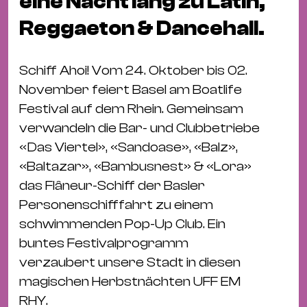
eine Nacht lang zu Latin,
Bü
Kul
Reggaeton & Dancehall.
Re
Ba
Schiff Ahoi! Vom 24. Oktober bis 02.
&
November feiert Basel am Boatlife
Pu
Festival auf dem Rhein. Gemeinsam
Ca
verwandeln die Bar- und Clubbetriebe
&
«Das Viertel», «Sandoase», «Balz»,
Te
«Baltazar», «Bambusnest» & «Lora»
Ro
das Flâneur-Schiff der Basler
Bä
Personenschifffahrt zu einem
&
schwimmenden Pop-Up Club. Ein
Kon
buntes Festivalprogramm
Sh
verzaubert unsere Stadt in diesen
magischen Herbstnächten UFF EM
Mo
RHY.