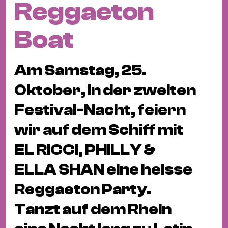
Reggaeton
Fil
Hot
Boat
Na
&
Pa
Am Samstag, 25.
Ku
Oktober, in der zweiten
&
Ku
Festival-Nacht, feiern
wir auf dem Schiff mit
Mu
Th
EL RICCI, PHILLY &
Gal
ELLA SHAN eine heisse
&
Au
Reggaeton Party.
Lit
Tanzt auf dem Rhein
&