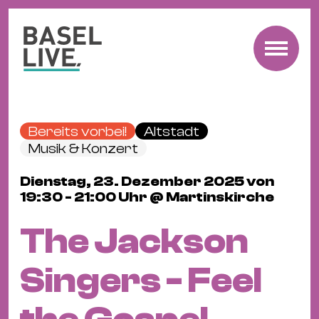
Fre
Mu
&
Bereits vorbei!
Altstadt
Ko
Musik & Konzert
Cl
Dienstag, 23. Dezember 2025 von
&
19:30 - 21:00 Uhr @ Martinskirche
Pa
Fam
The Jackson
&
Kin
Singers - Feel
Kin
&