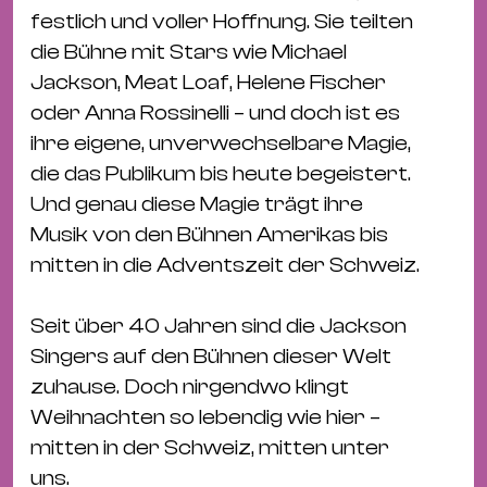
&
festlich und voller Hoffnung. Sie teilten
Kle
die Bühne mit Stars wie Michael
Co
Jackson, Meat Loaf, Helene Fischer
St
oder Anna Rossinelli – und doch ist es
Wo
ihre eigene, unverwechselbare Magie,
&
die das Publikum bis heute begeistert.
Le
Und genau diese Magie trägt ihre
Sc
Musik von den Bühnen Amerikas bis
&
mitten in die Adventszeit der Schweiz.
Uh
Bl
Seit über 40 Jahren sind die Jackson
&
Singers auf den Bühnen dieser Welt
Pf
zuhause. Doch nirgendwo klingt
Qu
Weihnachten so lebendig wie hier –
mitten in der Schweiz, mitten unter
Alt
uns.