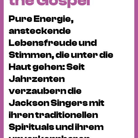
the Gospel
Fil
Hot
Pure Energie,
Na
&
ansteckende
Pa
Lebensfreude und
Ku
Stimmen, die unter die
&
Ku
Haut gehen: Seit
Mu
Jahrzenten
Th
verzaubern die
Gal
Jackson Singers mit
&
Au
ihren traditionellen
Lit
Spirituals und ihrem
&