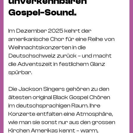
unverkennbaren
Bü
Kul
Gospel-Sound.
Re
Ba
Im Dezember 2025 kehrt der
&
amerikanische Chor für eine Reihe von
Pu
Weihnachtskonzerten in die
Ca
Deutschschweiz zurück – und macht
&
die Adventszeit in festlichem Glanz
Te
spürbar.
Ro
Bä
Die Jackson Singers gehören zu den
&
ältesten original Black Gospel Chören
Kon
im deutschsprachigen Raum. Ihre
Sh
Konzerte entfalten eine Atmosphäre,
wie man sie sonst nur aus den grossen
Mo
Kirchen Amerikas kennt – warm,