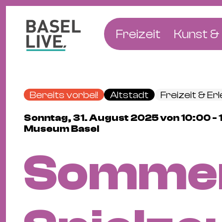
Freizeit
Kunst & 
Musik & Konzert
Museen
Club & Party
Theate
Bereits vorbei!
Altstadt
Freizeit & Er
Familie & Kinder
Galerien
Sonntag, 31. August 2025 von 10:00 -
Kino & Film
Literat
Museum Basel
Hotels
Sommer
Natur & Parks