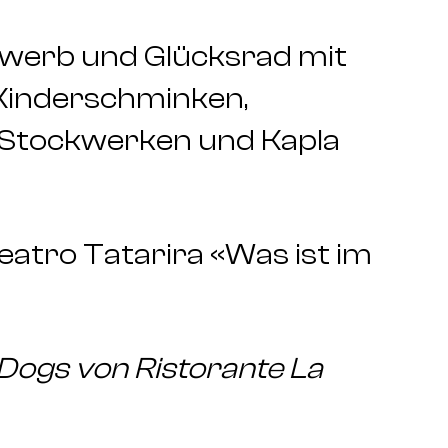
bewerb und Glücksrad mit
, Kinderschminken,
er Stockwerken und Kapla
eatro Tatarira «Was ist im
 Dogs von Ristorante La