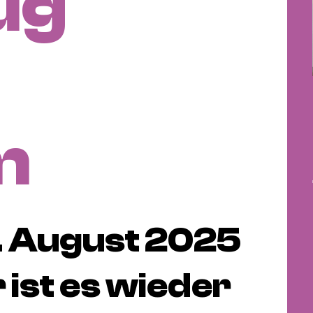
ug
m
. August 2025
r ist es wieder