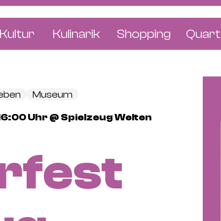
Kultur
Kulinarik
Shopping
Quart
e
Restaurants
Mode & Kleider
Altst
r
Bars & Pubs
Concept Stores
Bachl
leben
Museum
 & Ausstellungen
Cafés & Tea Rooms
Wohnen & Leben
Gunde
 16:00 Uhr @ Spielzeug Welten
ur & Bücher
Bäckereien & Konditoreien
Schmuck & Uhren
Kleinb
Blumen & Pflanze
Klybe
fest
St. J
Wetts