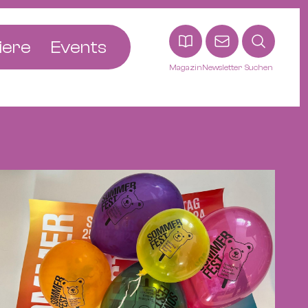
iere
Events
Magazin
Newsletter
Suchen
adt
etten
ldingen
asel
n
ck
ohann
tein