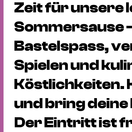
Zeit für unsere
Sommersause –
Bastelspass, v
Spielen und kul
Köstlichkeiten
und bring deine
Der Eintritt ist f