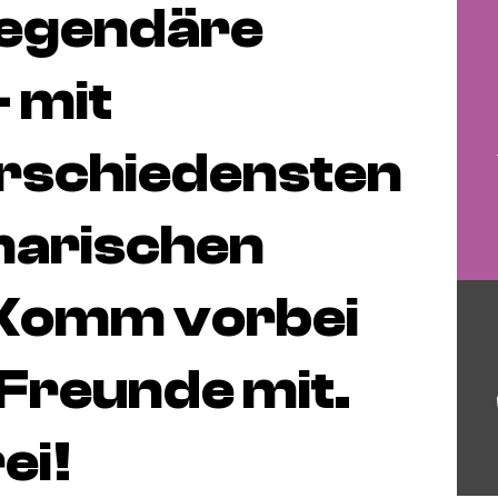
 legendäre
 mit
erschiedensten
inarischen
. Komm vorbei
 Freunde mit.
rei!