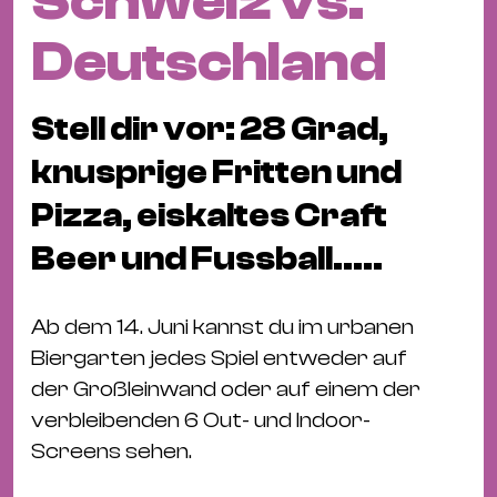
Schweiz vs.
Fil
Hot
Deutschland
Na
&
Stell dir vor: 28 Grad,
Pa
Ku
knusprige Fritten und
&
Pizza, eiskaltes Craft
Ku
Beer und Fussball.....
Mu
Th
Ab dem 14. Juni kannst du im urbanen
Gal
Biergarten jedes Spiel entweder auf
&
der Großleinwand oder auf einem der
Au
verbleibenden 6 Out- und Indoor-
Lit
Screens sehen.
&