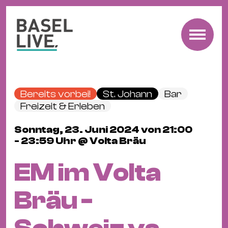
Fre
Mu
&
Bereits vorbei!
St. Johann
Bar
Ko
Freizeit & Erleben
Cl
Sonntag, 23. Juni 2024 von 21:00
&
- 23:59 Uhr @ Volta Bräu
Pa
Fam
EM im Volta
&
Kin
Bräu -
Kin
&