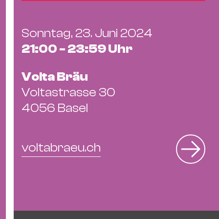
&
Kle
Sonntag, 23. Juni 2024
Co
St
21:00 - 23:59 Uhr
Wo
&
Volta Bräu
Le
Voltastrasse 30
Sc
4056 Basel
&
Uh
Bl
voltabraeu.ch
&
Pf
Qu
Alt