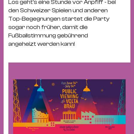
Bü
Los geht’s eine Stunde vor Anpfiff - bei
Kul
den Schweizer Spielen und anderen
Top-Begegnungen startet die Party
Re
sogar noch früher, damit die
Ba
Fußballstimmung gebührend
&
angeheizt werden kann!
Pu
Ca
&
Te
Ro
Bä
&
Kon
Sh
Mo