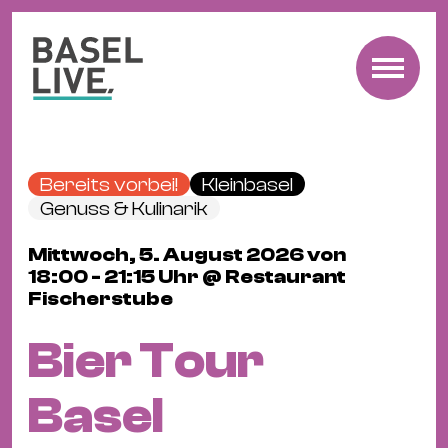
Fre
Mu
&
Bereits vorbei!
Kleinbasel
Ko
Genuss & Kulinarik
Cl
Mittwoch, 5. August 2026 von
&
18:00 - 21:15 Uhr @ Restaurant
Pa
Fischerstube
Fam
&
Bier Tour
Kin
Kin
Basel
&