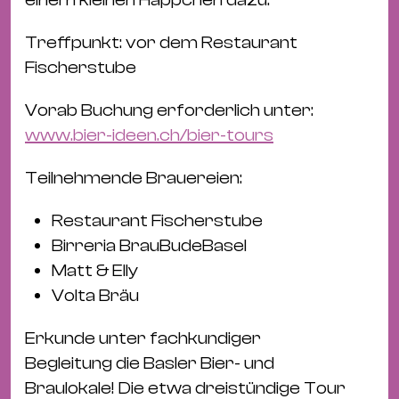
Bü
Kul
Treffpunkt: vor dem Restaurant
Re
Fischerstube
Ba
Vorab Buchung erforderlich unter:
&
www.bier-ideen.ch/bier-tours
Pu
Ca
Teilnehmende Brauereien:
&
Te
Restaurant Fischerstube
Ro
Birreria BrauBudeBasel
Bä
Matt & Elly
&
Volta Bräu
Kon
Erkunde unter fachkundiger
Sh
Begleitung die Basler Bier- und
Mo
Braulokale! Die etwa dreistündige Tour