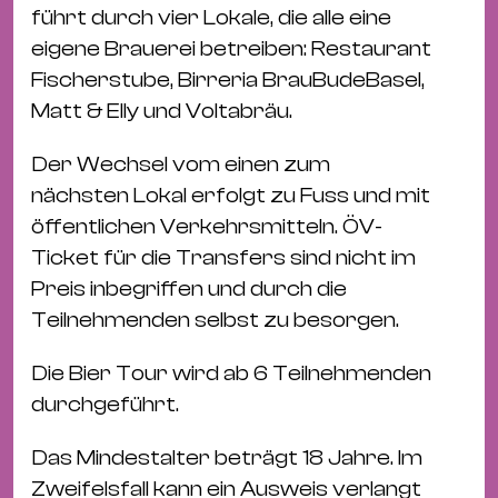
&
führt durch vier Lokale, die alle eine
Kle
eigene Brauerei betreiben: Restaurant
Co
Fischerstube, Birreria BrauBudeBasel,
St
Matt & Elly und Voltabräu.
Wo
Der Wechsel vom einen zum
&
nächsten Lokal erfolgt zu Fuss und mit
Le
öffentlichen Verkehrsmitteln. ÖV-
Sc
Ticket für die Transfers sind nicht im
&
Preis inbegriffen und durch die
Uh
Teilnehmenden selbst zu besorgen.
Bl
&
Die Bier Tour wird ab 6 Teilnehmenden
Pf
durchgeführt.
Qu
Das Mindestalter beträgt 18 Jahre. Im
Alt
Zweifelsfall kann ein Ausweis verlangt