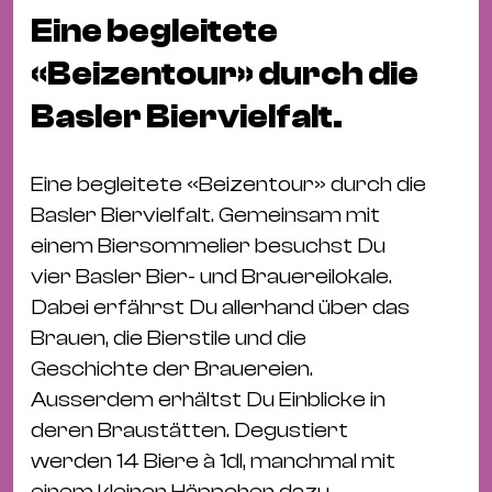
Fil
Eine begleitete
Hot
«Beizentour» durch die
Na
&
Basler Biervielfalt.
Pa
Ku
Eine begleitete «Beizentour» durch die
&
Basler Biervielfalt. Gemeinsam mit
Ku
einem Biersommelier besuchst Du
Mu
vier Basler Bier- und Brauereilokale.
Th
Dabei erfährst Du allerhand über das
Gal
Brauen, die Bierstile und die
&
Geschichte der Brauereien.
Au
Ausserdem erhältst Du Einblicke in
Lit
deren Braustätten. Degustiert
&
werden 14 Biere à 1dl, manchmal mit
einem kleinen Häppchen dazu.