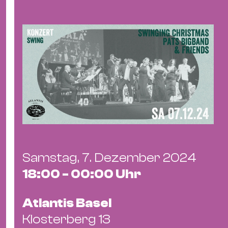
&
Kle
Co
St
Wo
&
Le
Sc
&
Uh
Bl
Samstag, 7. Dezember 2024
&
18:00 - 00:00 Uhr
Pf
Qu
Atlantis Basel
Alt
Klosterberg 13