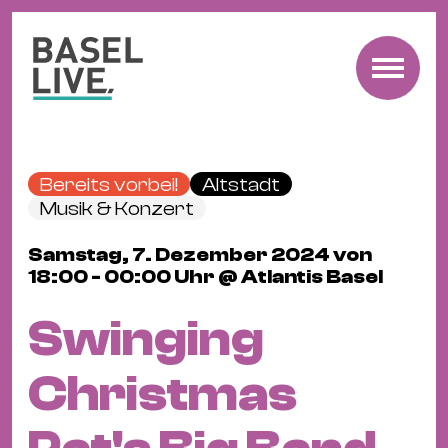
Fre
Mu
&
Bereits vorbei!
Altstadt
Ko
Musik & Konzert
Cl
Samstag, 7. Dezember 2024 von
&
18:00 - 00:00 Uhr @ Atlantis Basel
Pa
Fam
Swinging
&
Kin
Christmas
Kin
&