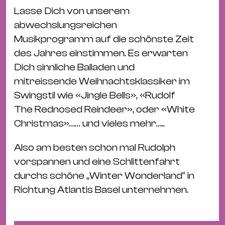
Bü
Lasse Dich von unserem
Kul
abwechslungsreichen
Re
Musikprogramm auf die schönste Zeit
Ba
des Jahres einstimmen. Es erwarten
&
Dich sinnliche Balladen und
Pu
mitreissende Weihnachtsklassiker im
Ca
Swingstil wie «Jingle Bells», «Rudolf
&
The Rednosed Reindeer», oder «White
Te
Christmas»…… und vieles mehr…..
Ro
Also am besten schon mal Rudolph
Bä
vorspannen und eine Schlittenfahrt
&
durchs schöne „Winter Wonderland“ in
Kon
Richtung Atlantis Basel unternehmen.
Sh
Mo