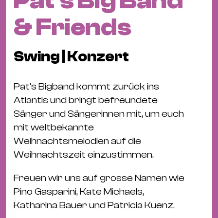
Pat's Big Band
Fil
Hot
& Friends
Na
&
Swing | Konzert
Pa
Ku
&
Pat's Bigband kommt zurück ins
Ku
Atlantis und bringt befreundete
Sänger und Sängerinnen mit, um euch
Mu
mit weltbekannte
Th
Weihnachtsmelodien auf die
Gal
Weihnachtszeit einzustimmen.
&
Au
Freuen wir uns auf grosse Namen wie
Lit
Pino Gasparini, Kate Michaels,
&
Katharina Bauer und Patricia Kuenz.