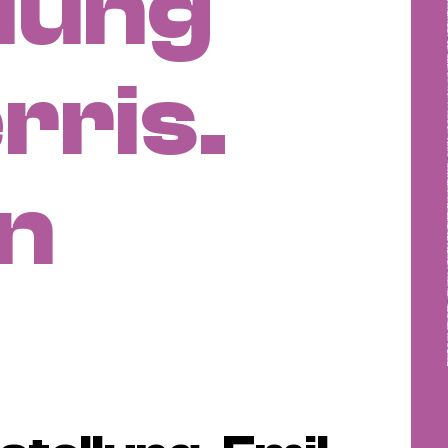
lung
rris.
n