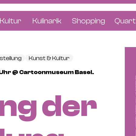
Kultur
Kulinarik
Shopping
Quart
e
Restaurants
Mode & Kleider
Altst
r
Bars & Pubs
Concept Stores
Bachl
stellung
Kunst & Kultur
 & Ausstellungen
Cafés & Tea Rooms
Wohnen & Leben
Gunde
00 Uhr @ Cartoonmuseum Basel.
ur & Bücher
Bäckereien & Konditoreien
Schmuck & Uhren
Kleinb
Blumen & Pflanze
Klybe
ng der
St. J
Wetts