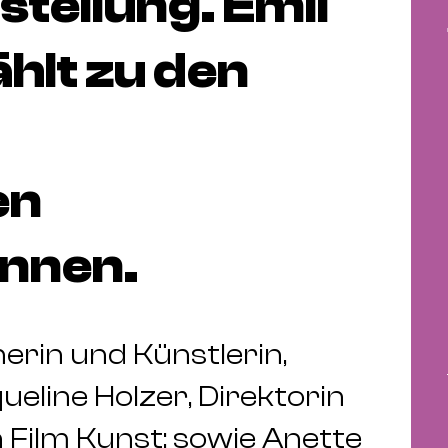
tellung. Emil
ählt zu den
en
nnen.
nerin und Künstlerin,
queline Holzer, Direktorin
 Film Kunst; sowie Anette