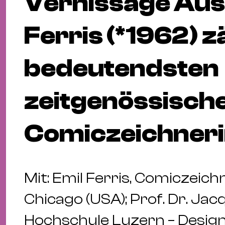
Vernissage Auss
Ferris (*1962) z
bedeutendsten
zeitgenössisch
Comiczeichneri
Mit: Emil Ferris, Comiczeich
Chicago (USA); Prof. Dr. Jac
Hochschule Luzern – Design