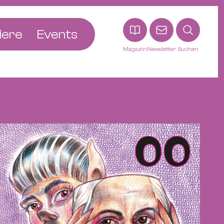
iere
Events
Magazin
Newsletter
Suchen
adt
etten
ldingen
asel
n
ck
ohann
tein