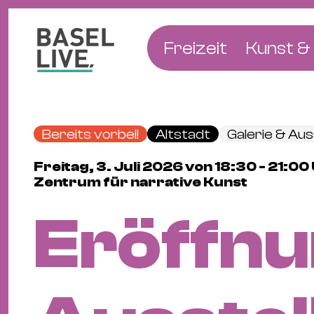
Freizeit
Kunst & 
Musik & Konzert
Museen
Club & Party
Theate
Bereits vorbei!
Altstadt
Galerie & Aus
Familie & Kinder
Galerien
Freitag, 3. Juli 2026 von 18:30 - 21:
Kino & Film
Literat
Zentrum für narrative Kunst
Hotels
Eröffnu
Natur & Parks