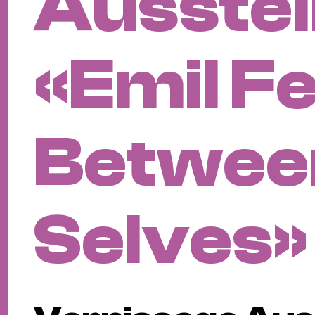
Ausstel
«Emil Fe
Betwee
Selves»