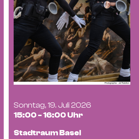
&
Kle
Co
St
Wo
&
Le
Sc
&
Uh
Bl
&
Sonntag, 19. Juli 2026
Pf
15:00 - 16:00 Uhr
Qu
Alt
Stadtraum Basel