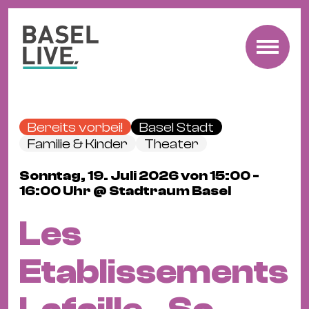
Fre
Mu
&
Bereits vorbei!
Basel Stadt
Ko
Familie & Kinder
Theater
Cl
Sonntag, 19. Juli 2026 von 15:00 -
&
16:00 Uhr @ Stadtraum Basel
Pa
Fam
Les
&
Kin
Etablissements
Kin
&