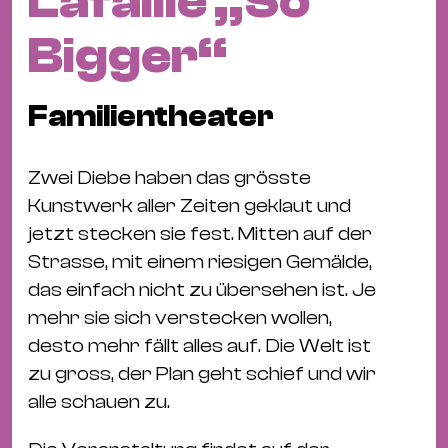
Lafaille „So
Fil
Hot
Bigger“
Na
&
Familientheater
Pa
Ku
&
Zwei Diebe haben das grösste
Ku
Kunstwerk aller Zeiten geklaut und
jetzt stecken sie fest. Mitten auf der
Mu
Strasse, mit einem riesigen Gemälde,
Th
das einfach nicht zu übersehen ist. Je
Gal
mehr sie sich verstecken wollen,
&
desto mehr fällt alles auf. Die Welt ist
Au
zu gross, der Plan geht schief und wir
Lit
alle schauen zu.
&