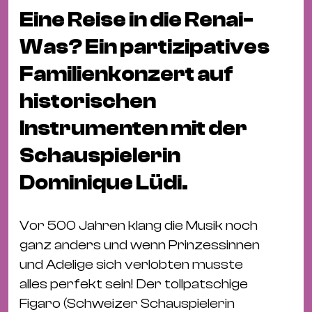
Fil
Eine Reise in die Renai-
Hot
Was? Ein partizipatives
Na
&
Familienkonzert auf
Pa
historischen
Ku
&
Instrumenten mit der
Ku
Schauspielerin
Mu
Dominique Lüdi.
Th
Gal
Vor 500 Jahren klang die Musik noch
&
ganz anders und wenn Prinzessinnen
Au
und Adelige sich verlobten musste
Lit
alles perfekt sein! Der tollpatschige
&
Figaro (Schweizer Schauspielerin