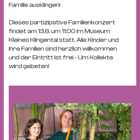
&
Familie ausklingen!
Kle
Co
Dieses partizipative Familienkonzert
St
findet am 13.6. um 11:00 im Museum
Wo
Kleines Klingental statt. Alle Kinder und
&
ihre Familien sind herzlich willkommen
Le
und der Eintritt ist frei - Um Kollekte
Sc
wird gebeten!
&
Uh
Bl
&
Pf
Qu
Alt