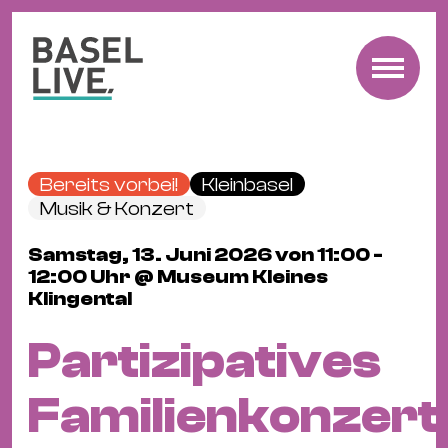
Fre
Mu
&
Bereits vorbei!
Kleinbasel
Ko
Musik & Konzert
Cl
Samstag, 13. Juni 2026 von 11:00 -
&
12:00 Uhr @ Museum Kleines
Pa
Klingental
Fam
&
Partizipatives
Kin
Kin
Familienkonzert
&