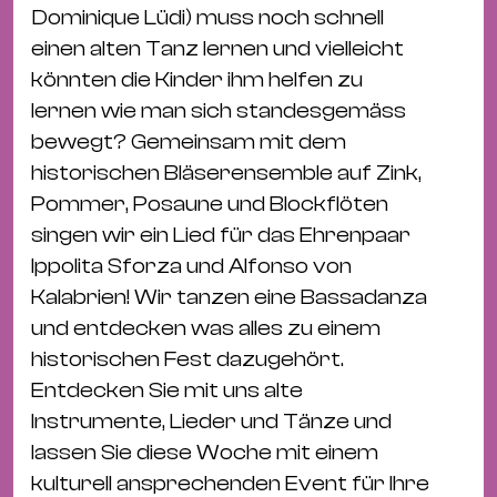
Bü
Dominique Lüdi) muss noch schnell
Kul
einen alten Tanz lernen und vielleicht
könnten die Kinder ihm helfen zu
Re
lernen wie man sich standesgemäss
Ba
bewegt? Gemeinsam mit dem
&
historischen Bläserensemble auf Zink,
Pu
Pommer, Posaune und Blockflöten
Ca
singen wir ein Lied für das Ehrenpaar
&
Ippolita Sforza und Alfonso von
Te
Kalabrien! Wir tanzen eine Bassadanza
Ro
und entdecken was alles zu einem
Bä
historischen Fest dazugehört.
&
Entdecken Sie mit uns alte
Kon
Instrumente, Lieder und Tänze und
Sh
lassen Sie diese Woche mit einem
Mo
kulturell ansprechenden Event für Ihre