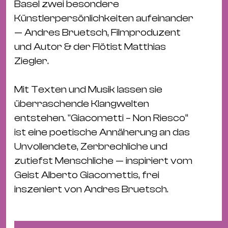
Bü
Basel zwei besondere
Kul
Künstlerpersönlichkeiten aufeinander
— Andres Bruetsch, Filmproduzent
Re
und Autor & der Flötist Matthias
Ba
Ziegler.
&
Pu
Mit Texten und Musik lassen sie
Ca
überraschende Klangwelten
&
entstehen. "Giacometti – Non Riesco“
Te
ist eine poetische Annäherung an das
Ro
Unvollendete, Zerbrechliche und
Bä
zutiefst Menschliche — inspiriert vom
&
Geist Alberto Giacomettis, frei
Kon
inszeniert von Andres Bruetsch.
Sh
Mo