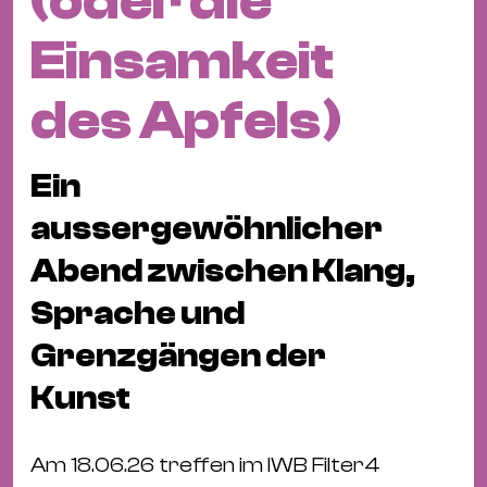
(oder die
Fil
Hot
Einsamkeit
Na
&
des Apfels)
Pa
Ku
Ein
&
Ku
aussergewöhnlicher
Abend zwischen Klang,
Mu
Th
Sprache und
Gal
Grenzgängen der
&
Kunst
Au
Lit
&
Am 18.06.26 treffen im IWB Filter4