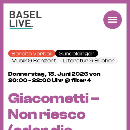
Fre
Mu
&
Bereits vorbei!
Gundeldingen
Ko
Musik & Konzert
Literatur & Bücher
Cl
Donnerstag, 18. Juni 2026 von
&
20:00 - 22:00 Uhr @ filter4
Pa
Fam
Giacometti –
&
Kin
Non riesco
Kin
&