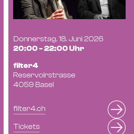
Ba
Gu
Kle
Kl
St.
Donnerstag, 18. Juni 2026
Jo
20:00 - 22:00 Uhr
We
Ev
filter4
Reservoirstrasse
4059 Basel
Magazin
Newsletter
Suchen
filter4.ch
Tickets