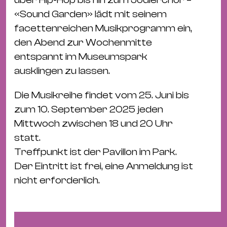
&
«Sound Garden» lädt mit seinem
Kle
facettenreichen Musikprogramm ein,
Co
den Abend zur Wochenmitte
St
entspannt im Museumspark
Wo
ausklingen zu lassen.
&
Le
Die Musikreihe findet vom 25. Juni bis
Sc
zum 10. September 2025 jeden
&
Mittwoch zwischen 18 und 20 Uhr
Uh
statt.
Bl
Treffpunkt ist der Pavillon im Park.
&
Der Eintritt ist frei, eine Anmeldung ist
Pf
nicht erforderlich.
Qu
Alt