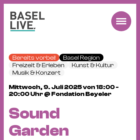
Fre
Mu
&
Bereits vorbei!
Basel Region
Ko
Freizeit & Erleben
Kunst & Kultur
Cl
Musik & Konzert
&
Mittwoch, 9. Juli 2025 von 18:00 -
Pa
20:00 Uhr @ Fondation Beyeler
Fam
&
Sound
Kin
Kin
Garden
&