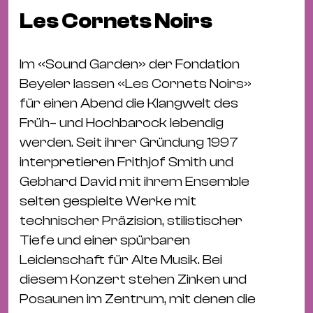
Fil
Les Cornets Noirs
Hot
Na
&
Im «Sound Garden» der Fondation
Pa
Beyeler lassen «Les Cornets Noirs»
Ku
für einen Abend die Klangwelt des
&
Früh– und Hochbarock lebendig
Ku
werden. Seit ihrer Gründung 1997
interpretieren Frithjof Smith und
Mu
Gebhard David mit ihrem Ensemble
Th
selten gespielte Werke mit
Gal
technischer Präzision, stilistischer
&
Tiefe und einer spürbaren
Au
Leidenschaft für Alte Musik. Bei
Lit
diesem Konzert stehen Zinken und
&
Posaunen im Zentrum, mit denen die