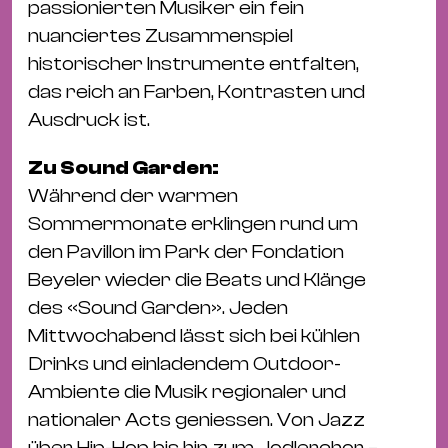
Bü
passionierten Musiker ein fein
Kul
nuanciertes Zusammenspiel
historischer Instrumente entfalten,
Re
das reich an Farben, Kontrasten und
Ba
Ausdruck ist.
&
Pu
Zu Sound Garden:
Ca
Während der warmen
&
Sommermonate erklingen rund um
Te
den Pavillon im Park der Fondation
Ro
Beyeler wieder die Beats und Klänge
Bä
des «Sound Garden». Jeden
&
Mittwochabend lässt sich bei kühlen
Kon
Drinks und einladendem Outdoor-
Sh
Ambiente die Musik regionaler und
nationaler Acts geniessen. Von Jazz
Mo
über Hip-Hop bis hin zum Jodlerchor –