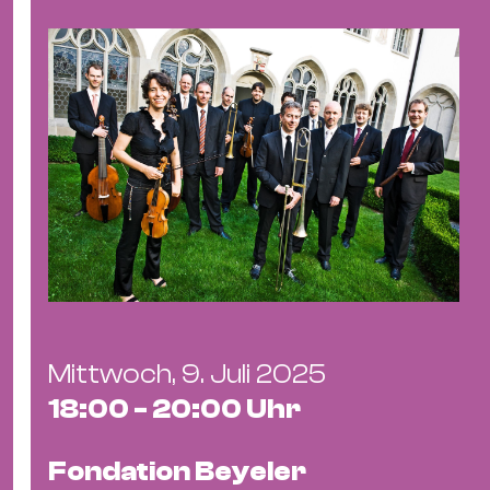
Ba
Gu
Kle
Kl
St.
Jo
We
Ev
Magazin
Newsletter
Suchen
Mittwoch, 9. Juli 2025
18:00 - 20:00 Uhr
Fondation Beyeler