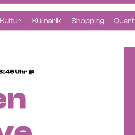
Kultur
Kulinarik
Shopping
Quart
e
Restaurants
Mode & Kleider
Altst
r
Bars & Pubs
Concept Stores
Bachl
 & Ausstellungen
Cafés & Tea Rooms
Wohnen & Leben
Gunde
23:45 Uhr @
ur & Bücher
Bäckereien & Konditoreien
Schmuck & Uhren
Kleinb
en
Blumen & Pflanze
Klybe
St. J
Wetts
ive