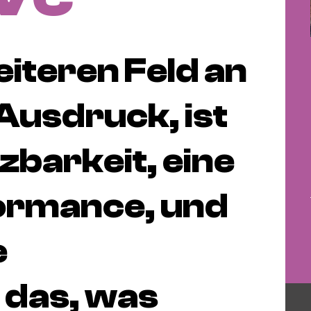
iteren Feld an
Ausdruck, ist
zbarkeit, eine
formance, und
e
das, was