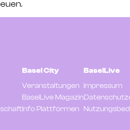
reuen.
Basel City
BaselLive
Veranstaltungen
Impressum
BaselLive Magazin
Datenschutz
schaft
Info Plattformen
Nutzungsbed