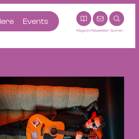
iere
Events
Magazin
Newsletter
Suchen
adt
etten
ldingen
asel
n
ck
ohann
tein