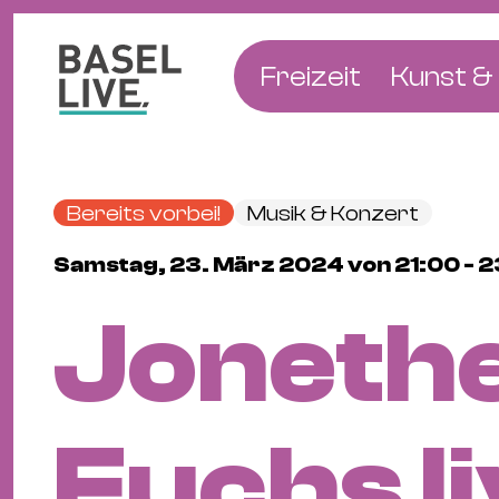
Freizeit
Kunst & 
Musik & Konzert
Museen
Club & Party
Theate
Bereits vorbei!
Musik & Konzert
Familie & Kinder
Galerien
Samstag, 23. März 2024 von 21:00 - 
Kino & Film
Literat
Joneth
Hotels
Natur & Parks
Fuchs l