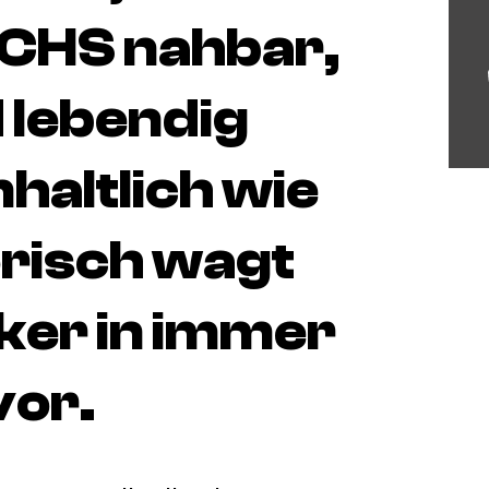
CHS nahbar,
 lebendig
nhaltlich wie
risch wagt
cker in immer
vor.