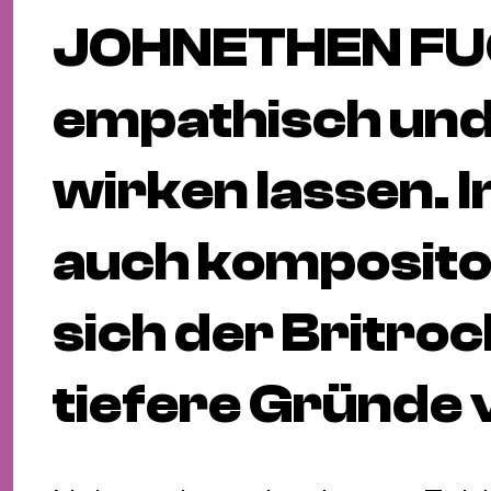
JOHNETHEN FU
empathisch und
wirken lassen. I
auch komposito
sich der Britro
tiefere Gründe 