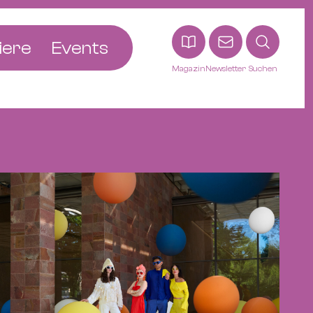
iere
Events
Magazin
Newsletter
Suchen
adt
etten
ldingen
asel
n
ck
ohann
tein