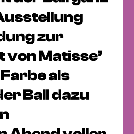
Ausstellung
adung zur
rt von Matisse’
 Farbe als
der Ball dazu
en
n Abend voller