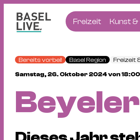
Freizeit
Kunst & 
Musik & Konzert
Museen
Club & Party
Theate
Bereits vorbei!
Basel Region
Freizeit 
Familie & Kinder
Galerien
Samstag, 26. Oktober 2024 von 18:00
Kino & Film
Literat
Beyeler 
Hotels
Natur & Parks
Dieses Jahr steh