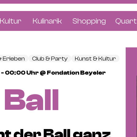
Kultur
Kulinarik
Shopping
Quart
e
Restaurants
Mode & Kleider
Altst
r
Bars & Pubs
Concept Stores
Bachl
& Erleben
Club & Party
Kunst & Kultur
 & Ausstellungen
Cafés & Tea Rooms
Wohnen & Leben
Gunde
 - 00:00 Uhr @ Fondation Beyeler
ur & Bücher
Bäckereien & Konditoreien
Schmuck & Uhren
Kleinb
Ball
Blumen & Pflanze
Klybe
St. J
Wetts
t der Ball ganz