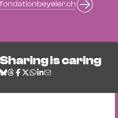
fondationbeyeler.ch
Sharing is caring