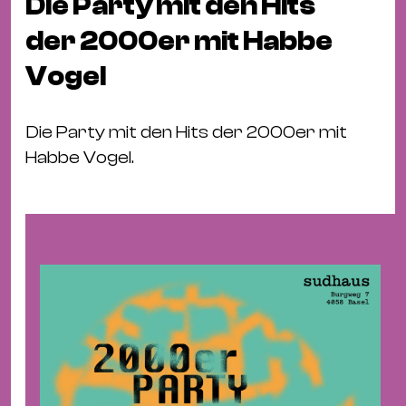
Die Party mit den Hits
Fil
Hot
der 2000er mit Habbe
Na
Vogel
&
Pa
Die Party mit den Hits der 2000er mit
Ku
Habbe Vogel.
&
Ku
Mu
Th
Gal
&
Au
Lit
&