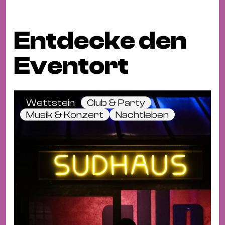
Ba
Gu
Kle
Entdecke den
Kl
Eventort
St.
Jo
We
Ev
Wettstein
Club & Party
Musik & Konzert
Nachtleben
Magazin
Newsletter
Suchen