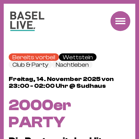
Fre
Mu
&
Bereits vorbei!
Wettstein
Ko
Club & Party
Nachtleben
Cl
Freitag, 14. November 2025 von
&
23:00 - 02:00 Uhr @ Sudhaus
Pa
Fam
2000er
&
Kin
PARTY
Kin
&