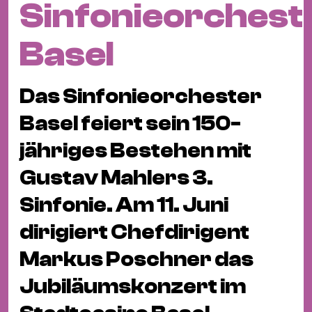
Sinfonieorchest
Fil
Hot
Basel
Na
&
Pa
Das Sinfonieorchester
Ku
Basel feiert sein 150-
&
Ku
jähriges Bestehen mit
Gustav Mahlers 3.
Mu
Th
Sinfonie. Am 11. Juni
Gal
dirigiert Chefdirigent
&
Au
Markus Poschner das
Lit
Jubiläumskonzert im
&