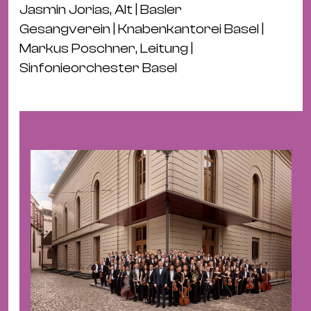
Ba
Jasmin Jorias, Alt | Basler
Gu
Gesangverein | Knabenkantorei Basel |
Kle
Markus Poschner, Leitung |
Kl
Sinfonieorchester Basel
St.
Jo
We
Ev
Magazin
Newsletter
Suchen