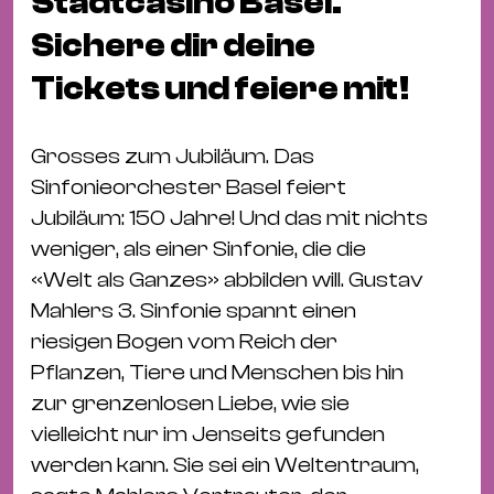
Stadtcasino Basel.
Bü
Kul
Sichere dir deine
Re
Tickets und feiere mit!
Ba
&
Grosses zum Jubiläum. Das
Pu
Sinfonieorchester Basel feiert
Ca
Jubiläum: 150 Jahre! Und das mit nichts
&
weniger, als einer Sinfonie, die die
Te
«Welt als Ganzes» abbilden will. Gustav
Ro
Mahlers 3. Sinfonie spannt einen
Bä
riesigen Bogen vom Reich der
&
Pflanzen, Tiere und Menschen bis hin
Kon
zur grenzenlosen Liebe, wie sie
Sh
vielleicht nur im Jenseits gefunden
werden kann. Sie sei ein Weltentraum,
Mo