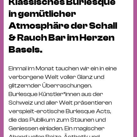
Klassisches Burlesque
Fil
Hot
in gemütlicher
Na
Atmosphäre der Schall
&
& Rauch Bar im Herzen
Pa
Ku
Basels.
&
Ku
Einmal im Monat tauchen wir ein in eine
Mu
verborgene Welt voller Glanz und
Th
glitzernder Überraschungen.
Gal
Burlesque Künstler*innen aus der
&
Schweiz und aller Welt präsentieren
Au
verspielt-erotische Burlesque Acts,
Lit
die das Publikum zum Staunen und
&
Geniessen einladen. Ein magischer
Abend voller Reize, Ästhetik und