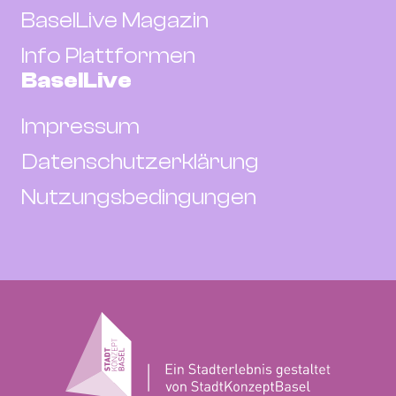
BaselLive Magazin
Info Plattformen
BaselLive
Impressum
Datenschutzerklärung
Nutzungsbedingungen