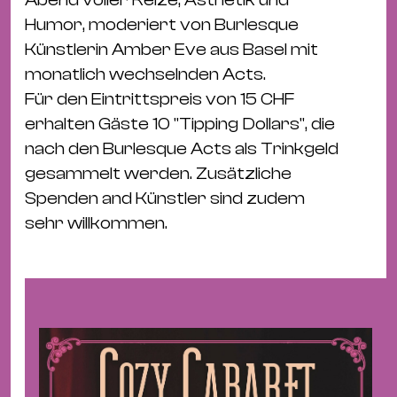
Bü
Kul
Humor, moderiert von Burlesque
Künstlerin Amber Eve aus Basel mit
Re
monatlich wechselnden Acts.
Ba
Für den Eintrittspreis von 15 CHF
&
erhalten Gäste 10 "Tipping Dollars", die
Pu
nach den Burlesque Acts als Trinkgeld
Ca
gesammelt werden. Zusätzliche
&
Spenden and Künstler sind zudem
Te
sehr willkommen.
Ro
Bä
&
Kon
Sh
Mo