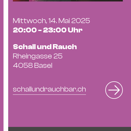
Ba
Gu
Kle
Mittwoch, 14. Mai 2025
Kl
20:00 - 23:00 Uhr
St.
Jo
Schall und Rauch
We
Rheingasse 25
Ev
4058 Basel
schallundrauchbar.ch
Magazin
Newsletter
Suchen