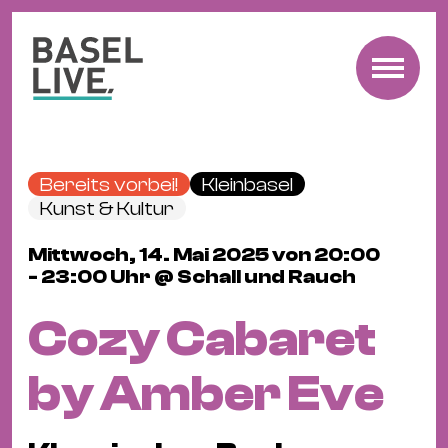
Fre
Mu
&
Bereits vorbei!
Kleinbasel
Ko
Kunst & Kultur
Cl
Mittwoch, 14. Mai 2025 von 20:00
&
- 23:00 Uhr @ Schall und Rauch
Pa
Fam
Cozy Cabaret
&
Kin
by Amber Eve
Kin
&