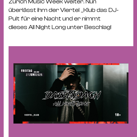
Zurich Music Week weiter. Nun
&
überlässt ihm der Viertel _Klub das DJ-
Kle
Pult für eine Nacht und er nimmt
Co
dieses All Night Long unter Beschlag!
St
Wo
&
Le
Sc
&
Uh
Bl
&
Pf
Qu
Alt