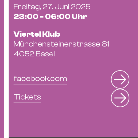
Ba
Freitag, 27. Juni 2025
Gu
23:00 - 06:00 Uhr
Kle
Kl
Viertel Klub
St.
Münchensteinerstrasse 81
Jo
We
4052 Basel
Ev
facebook.com
Tickets
Magazin
Newsletter
Suchen