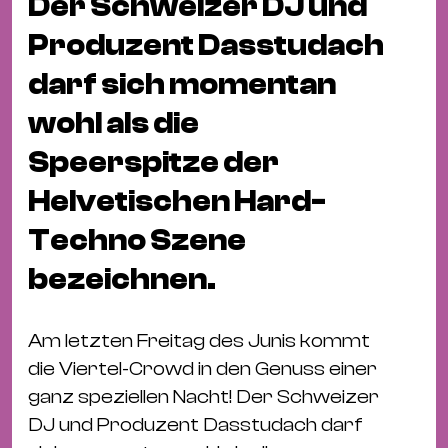
Der Schweizer DJ und
Fil
Hot
Produzent Dasstudach
Na
darf sich momentan
&
wohl als die
Pa
Ku
Speerspitze der
&
Helvetischen Hard-
Ku
Techno Szene
Mu
bezeichnen.
Th
Gal
&
Am letzten Freitag des Junis kommt
Au
die Viertel-Crowd in den Genuss einer
Lit
ganz speziellen Nacht! Der Schweizer
&
DJ und Produzent Dasstudach darf