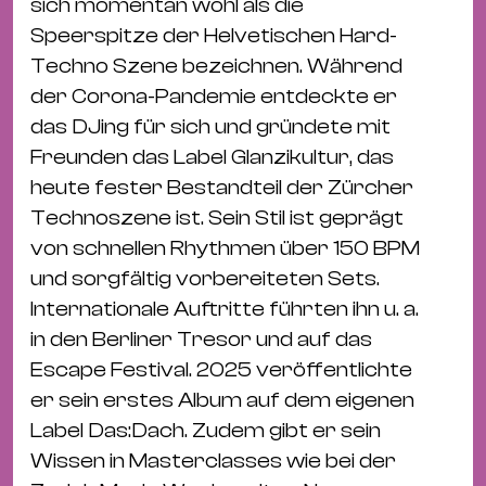
Bü
sich momentan wohl als die
Kul
Speerspitze der Helvetischen Hard-
Techno Szene bezeichnen. Während
Re
der Corona-Pandemie entdeckte er
Ba
das DJing für sich und gründete mit
&
Freunden das Label Glanzikultur, das
Pu
heute fester Bestandteil der Zürcher
Ca
Technoszene ist. Sein Stil ist geprägt
&
von schnellen Rhythmen über 150 BPM
Te
und sorgfältig vorbereiteten Sets.
Ro
Internationale Auftritte führten ihn u. a.
Bä
in den Berliner Tresor und auf das
&
Escape Festival. 2025 veröffentlichte
Kon
er sein erstes Album auf dem eigenen
Sh
Label Das:Dach. Zudem gibt er sein
Wissen in Masterclasses wie bei der
Mo