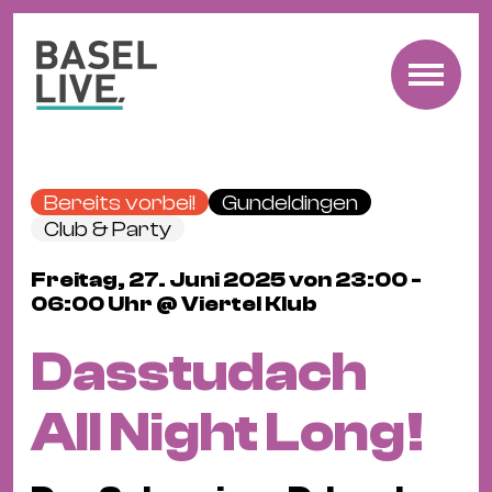
Fre
Mu
&
Bereits vorbei!
Gundeldingen
Ko
Club & Party
Cl
Freitag, 27. Juni 2025 von 23:00 -
&
06:00 Uhr @ Viertel Klub
Pa
Fam
Dasstudach
&
Kin
All Night Long!
Kin
&