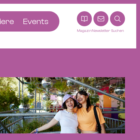
iere
Events
Magazin
Newsletter
Suchen
adt
etten
ldingen
asel
n
ck
ohann
tein