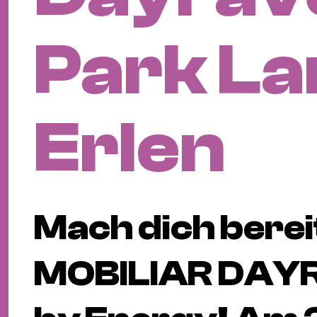
Park L
Erlen
Mach dich berei
MOBILIAR DAY