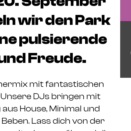
20. September
n wir den Park
ine pulsierende
 und Freude.
ermix mit fantastischen
 Unsere DJs bringen mit
g aus House, Minimal und
Beben. Lass dich von der