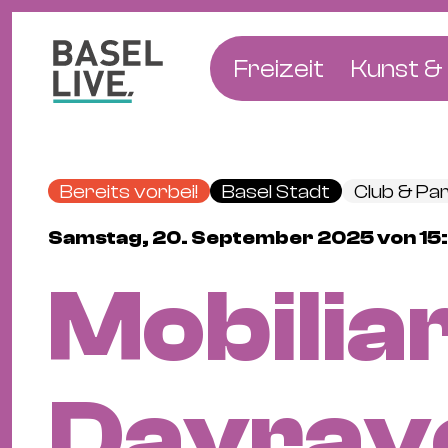
Freizeit
Kunst & 
Musik & Konzert
Museen
Club & Party
Theate
Bereits vorbei!
Basel Stadt
Club & Pa
Familie & Kinder
Galerien
Samstag, 20. September 2025 von 15:
Kino & Film
Literat
Mobilia
Hotels
Natur & Parks
Dayrav