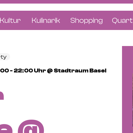
Kultur
Kulinarik
Shopping
Quart
e
Restaurants
Mode & Kleider
Altst
r
Bars & Pubs
Concept Stores
Bachl
rty
 & Ausstellungen
Cafés & Tea Rooms
Wohnen & Leben
Gunde
00 - 22:00 Uhr @ Stadtraum Basel
ur & Bücher
Bäckereien & Konditoreien
Schmuck & Uhren
Kleinb
r
Blumen & Pflanze
Klybe
St. J
Wetts
e @