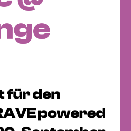
ange
t für den
RAVE powered