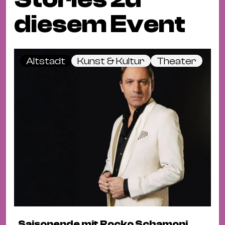
diesem Event
Altstadt
Kunst & Kultur
Theater
Saisonende mit Rocko Schamoni