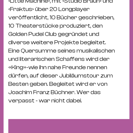
Bü
‹Little Machine›, mit ‹Studio Braun› und
Kul
‹Fraktus› über 20 Longplayer
veröffentlicht, 10 Bücher geschrieben,
Re
10 Theaterstücke produziert, den
Ba
Golden Pudel Club gegründet und
&
diverse weitere Projekte begleitet.
Pu
Eine Quersumme seines musikalischen
Ca
und literarischen Schaffens wird der
&
«King»-wie ihn nahe Freunde nennen
Te
dürfen, auf dieser Jubiläumstour zum
Ro
Besten geben. Begleitet wird er von
Bä
Joachim Franz Büchner. Wer das
&
verpasst - war nicht dabei.
Kon
Sh
Mo