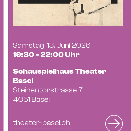
Ba
Gu
Kle
Kl
St.
Jo
Samstag, 13. Juni 2026
We
19:30 - 22:00 Uhr
Ev
Schauspielhaus Theater
Basel
Steinentorstrasse 7
4051 Basel
Magazin
Newsletter
Suchen
theater-basel.ch