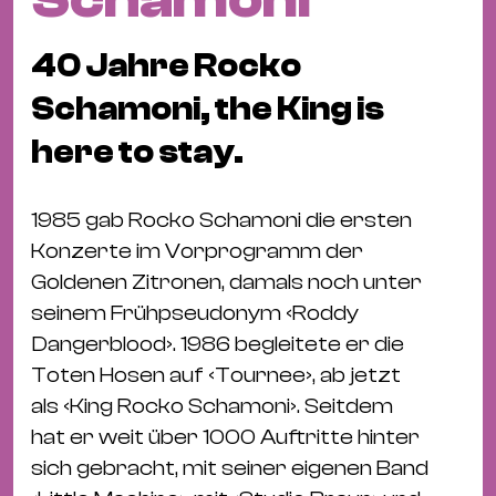
Fil
Hot
40 Jahre Rocko
Na
&
Schamoni, the King is
Pa
here to stay.
Ku
&
1985 gab Rocko Schamoni die ersten
Ku
Konzerte im Vorprogramm der
Mu
Goldenen Zitronen, damals noch unter
Th
seinem Frühpseudonym ‹Roddy
Gal
Dangerblood›. 1986 begleitete er die
&
Toten Hosen auf ‹Tournee›, ab jetzt
Au
als ‹King Rocko Schamoni›. Seitdem
Lit
hat er weit über 1000 Auftritte hinter
&
sich gebracht, mit seiner eigenen Band