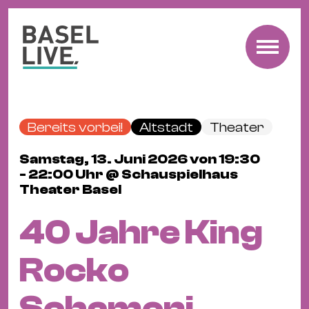
Fre
Mu
&
Bereits vorbei!
Altstadt
Theater
Ko
Cl
Samstag, 13. Juni 2026 von 19:30
- 22:00 Uhr @ Schauspielhaus
&
Theater Basel
Pa
Fam
40 Jahre King
&
Kin
Rocko
Kin
&
Schamoni