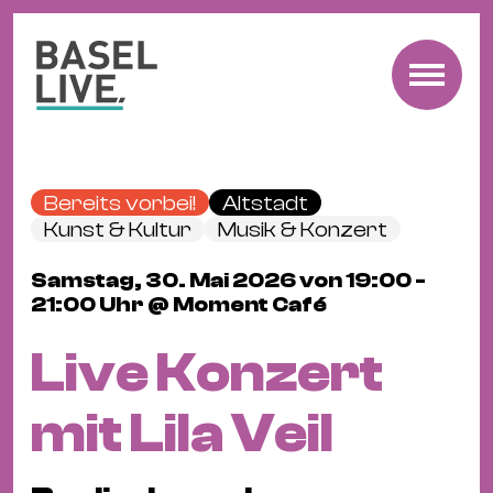
Fre
Mu
&
Bereits vorbei!
Altstadt
Ko
Kunst & Kultur
Musik & Konzert
Cl
Samstag, 30. Mai 2026 von 19:00 -
&
21:00 Uhr @ Moment Café
Pa
Fam
Live Konzert
&
Kin
mit Lila Veil
Kin
&