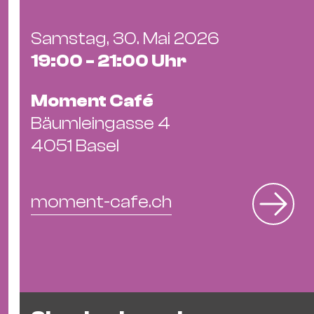
&
Kle
Samstag, 30. Mai 2026
Co
19:00 - 21:00 Uhr
St
Wo
Moment Café
&
Bäumleingasse 4
Le
4051 Basel
Sc
&
Uh
moment-cafe.ch
Bl
&
Pf
Qu
Alt