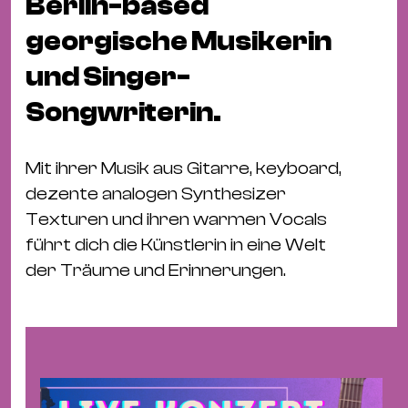
Berlin-based
Fil
Hot
georgische Musikerin
Na
und Singer-
&
Songwriterin.
Pa
Ku
&
Mit ihrer Musik aus Gitarre, keyboard,
Ku
dezente analogen Synthesizer
Texturen und ihren warmen Vocals
Mu
führt dich die Künstlerin in eine Welt
Th
der Träume und Erinnerungen.
Gal
&
Au
Lit
&