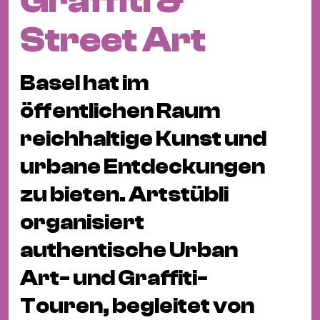
Graffiti &
Fil
Hot
Street Art
Na
&
Basel hat im
Pa
Ku
öffentlichen Raum
&
reichhaltige Kunst und
Ku
urbane Entdeckungen
Mu
zu bieten. Artstübli
Th
organisiert
Gal
&
authentische Urban
Au
Art- und Graffiti-
Lit
&
Touren, begleitet von