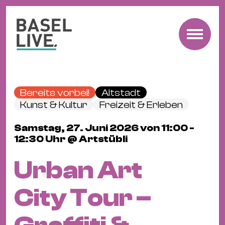
Fre
Mu
&
Bereits vorbei!
Altstadt
Ko
Kunst & Kultur
Freizeit & Erleben
Cl
Samstag, 27. Juni 2026 von 11:00 -
&
12:30 Uhr @ Artstübli
Pa
Fam
Urban Art
&
Kin
City Tour –
Kin
&