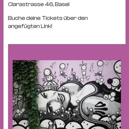
Ba
Clarastrasse 46, Basel
Gu
Kle
Buche deine Tickets über den
Kl
angefügten Link!
St.
Jo
We
Ev
Magazin
Newsletter
Suchen