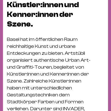
Bü
Künstler:innen und
Kul
Kenner:innen der
Re
Szene.
Ba
&
Pu
Basel hat im öffentlichen Raum
Ca
reichhaltige Kunst und urbane
&
Entdeckungen zu bieten. Artstübli
Te
organisiert authentische Urban Art-
Ro
und Graffiti-Touren, begleitet von
Bä
Künstler:innen und Kenner:innen der
&
Szene. Zahlreiche Künstler:innen
Kon
haben mit unterschiedlichen
Sh
Gestaltungstechniken dem
Stadtkörper Farben und Formen
Mo
verliehen. Darunter sind INVADER,