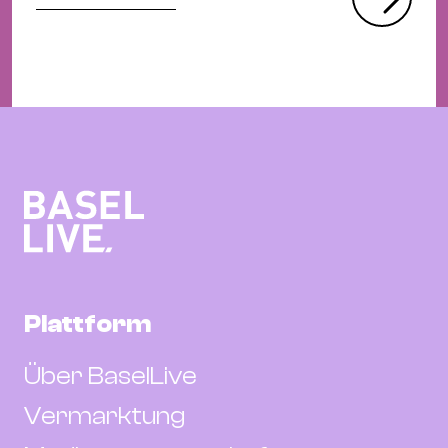
Plattform
Über BaselLive
Vermarktung