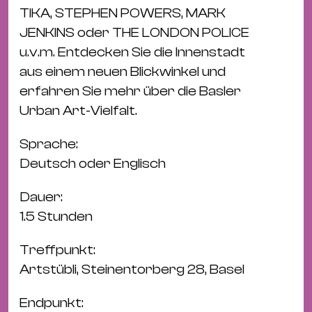
&
TIKA, STEPHEN POWERS, MARK
Kle
JENKINS oder THE LONDON POLICE
Co
u.v.m. Entdecken Sie die Innenstadt
St
aus einem neuen Blickwinkel und
Wo
erfahren Sie mehr über die Basler
&
Urban Art-Vielfalt.
Le
Sc
Sprache:
&
Deutsch oder Englisch
Uh
Dauer:
Bl
1.5 Stunden
&
Pf
Treffpunkt:
Qu
Artstübli, Steinentorberg 28, Basel
Alt
Endpunkt: