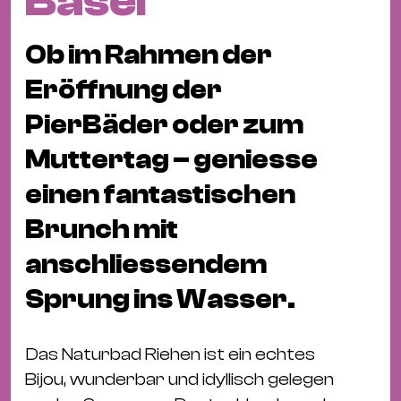
Basel
Fil
Hot
Ob im Rahmen der
Na
&
Eröffnung der
Pa
PierBäder oder zum
Ku
Muttertag – geniesse
&
Ku
einen fantastischen
Mu
Brunch mit
Th
anschliessendem
Gal
Sprung ins Wasser.
&
Au
Lit
Das Naturbad Riehen ist ein echtes
&
Bijou, wunderbar und idyllisch gelegen