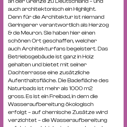
Bü
an der Grenze zu Deutschland – und
Kul
auch architektonisch ein Highlight.
Denn für die Architektur ist niemand
Re
Geringerer verantwortlich als Herzog
Ba
& de Meuron. Sie haben hier einen
&
schönen Ort geschaffen, welcher
Pu
auch Architekturfans begeistert. Das
Ca
Betriebsgebäude ist ganz in Holz
&
gehalten und bietet mit seiner
Te
Dachterrasse eine zusätzliche
Ro
Aufenthaltsfläche. Die Badefläche des
Bä
Naturbads ist mehr als 1000 m2
&
gross. Es ist ein Freibad, in dem die
Kon
Wasseraufbereitung ökologisch
Sh
erfolgt – auf chemische Zusätze wird
verzichtet – die Wasseraufbereitung
Mo