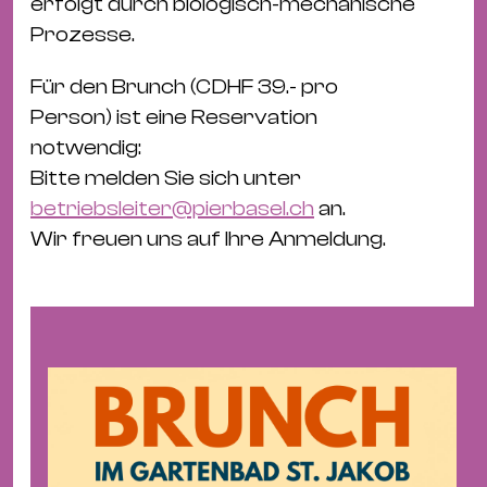
erfolgt durch biologisch-mechanische
&
Prozesse.
Kle
Co
Für den Brunch (CDHF 39.- pro
St
Person) ist eine Reservation
Wo
notwendig:
&
Bitte melden Sie sich unter
Le
betriebsleiter@pierbasel.ch
an.
Sc
Wir freuen uns auf Ihre Anmeldung.
&
Uh
Bl
&
Pf
Qu
Alt