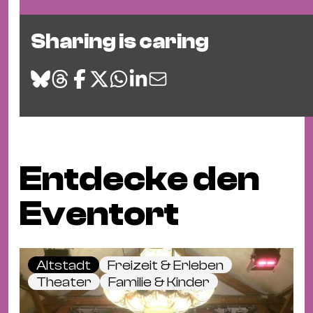
Ba
Gu
Sharing is caring
Kle
Kl
St.
Jo
We
Ev
Entdecke den
Eventort
Magazin
Newsletter
Suchen
Altstadt
Freizeit & Erleben
Theater
Familie & Kinder