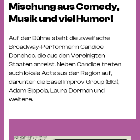
Fil
Mischung aus Comedy,
Hot
Musik und viel Humor!
Na
&
Pa
Auf der Bühne steht die zweifache
Ku
Broadway-Performerin Candice
&
Donehoo, die aus den Vereinigten
Ku
Staaten anreist. Neben Candice treten
auch lokale Acts aus der Region auf,
Mu
darunter die Basel Improv Group (BIG),
Th
Adam Sippola, Laura Dorman und
Gal
weitere.
&
Au
Lit
&