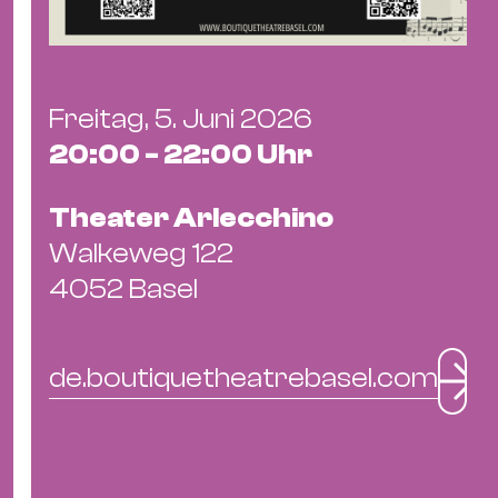
&
Kle
Co
St
Freitag, 5. Juni 2026
Wo
20:00 - 22:00 Uhr
&
Le
Theater Arlecchino
Sc
Walkeweg 122
&
4052 Basel
Uh
Bl
&
de.boutiquetheatrebasel.com
Pf
Qu
Alt