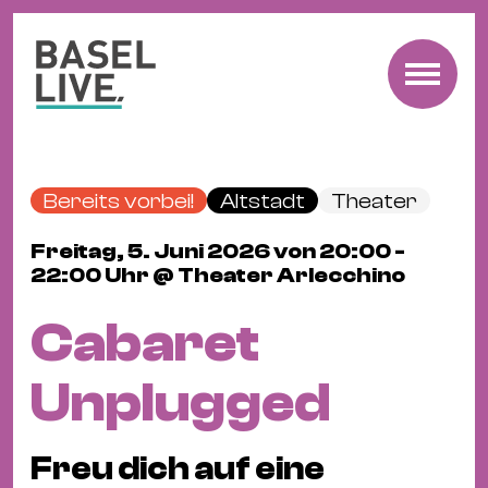
Fre
Mu
&
Bereits vorbei!
Altstadt
Theater
Ko
Cl
Freitag, 5. Juni 2026 von 20:00 -
22:00 Uhr @ Theater Arlecchino
&
Pa
Cabaret
Fam
&
Unplugged
Kin
Kin
Freu dich auf eine
&