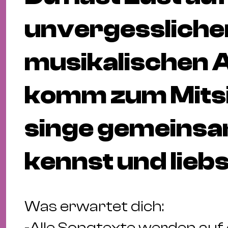
unvergessliche
musikalischen 
komm zum Mitsi
singe gemeinsam
kennst und liebs
Was erwartet dich:
-Alle Songtexte werden auf