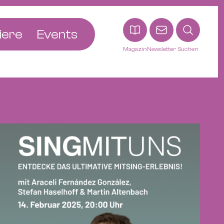
iere
Events
Magazin
Newsletter
Suchen
adt
etten
ldingen
asel
n
ck
ohann
tein