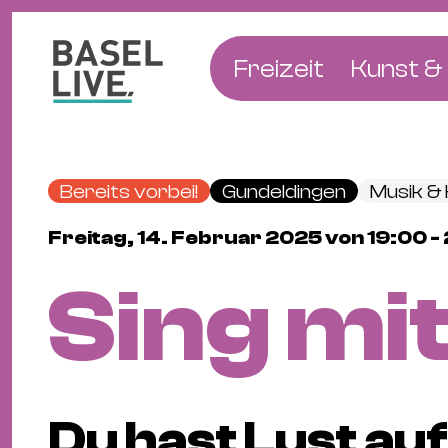
Freizeit
Kunst & 
Musik & Konzert
Museen
Club & Party
Theate
Bereits vorbei!
Gundeldingen
Musik &
Familie & Kinder
Galerien
Freitag, 14. Februar 2025 von 19:00
Kino & Film
Literat
Sing mit
Hotels
Natur & Parks
Du hast Lust auf