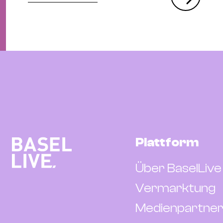
Plattform
Über BaselLive
Vermarktung
Medienpartner