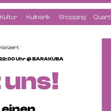
Kultur
Kulinarik
Shopping
Quart
e
Restaurants
Mode & Kleider
Altst
r
Bars & Pubs
Concept Stores
Bachl
 Konzert
 & Ausstellungen
Cafés & Tea Rooms
Wohnen & Leben
Gunde
 - 22:00 Uhr @ BARAKUBA
ur & Bücher
Bäckereien & Konditoreien
Schmuck & Uhren
Kleinb
 uns!
Blumen & Pflanze
Klybe
St. J
Wetts
 einen