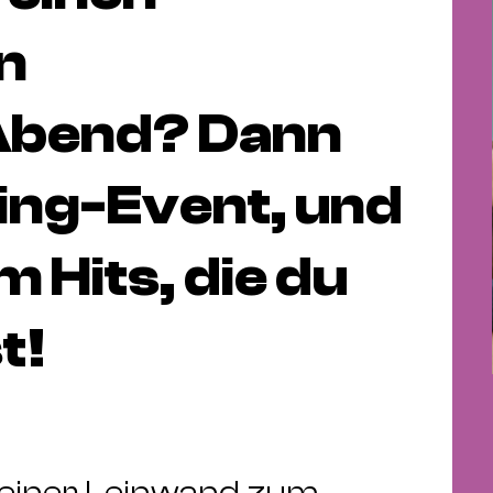
n
Abend? Dann
ng-Event, und
 Hits, die du
t!
 einer Leinwand zum