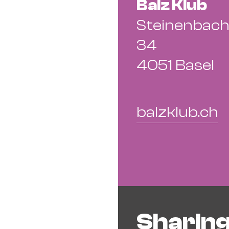
Balz Klub
Steinenbach
34
4051 Basel
balzklub.ch
Sharing