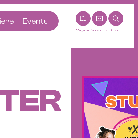
iere
Events
Magazin
Newsletter
Suchen
adt
etten
ldingen
asel
TER
n
ck
ohann
tein