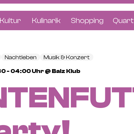
Kultur
Kulinarik
Shopping
Quart
e
Restaurants
Mode & Kleider
Altst
r
Bars & Pubs
Concept Stores
Bachl
Nachtleben
Musik & Konzert
 & Ausstellungen
Cafés & Tea Rooms
Wohnen & Leben
Gunde
0 - 04:00 Uhr @ Balz Klub
ur & Bücher
Bäckereien & Konditoreien
Schmuck & Uhren
Kleinb
NTENFUT
Blumen & Pflanze
Klybe
St. J
Wetts
arty!