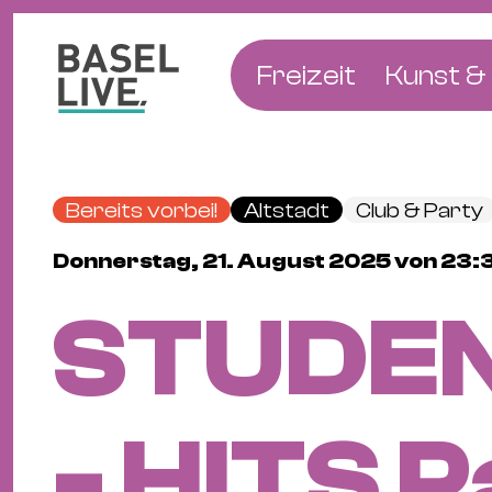
Freizeit
Kunst & 
Musik & Konzert
Museen
Club & Party
Theate
Bereits vorbei!
Altstadt
Club & Party
Familie & Kinder
Galerien
Donnerstag, 21. August 2025 von 23:3
Kino & Film
Literat
STUDE
Hotels
Natur & Parks
- HITS P