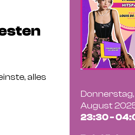
besten
inste, alles
Donnerstag, 
August 202
23:30 - 04: